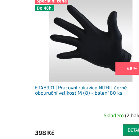
Speciální cena
Do 48h.
–48 %
FT48901 | Pracovní rukavice NITRIL černé
obouruční velikost M (8) - balení 80 ks
Skladem
(
2 bal
DETA
398 Kč