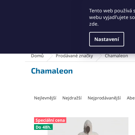
Přejít
+421911249010
obchod@abse.sk
na
Tento web používá 
obsah
webu vyjadřujete sou
zde.
Nastavení
Brusný a leštící materiál
Čištění a kartáče
Domů
Prodávané značky
Chamaleon
Chamaleon
Ř
a
Nejlevnější
Nejdražší
Nejprodávanější
Abe
z
e
n
V
Speciální cena
í
ý
Do 48h.
p
p