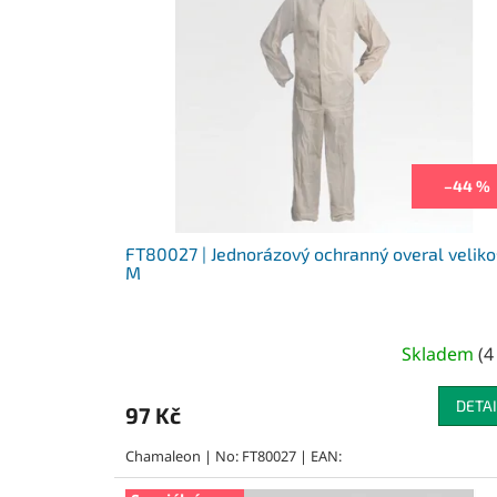
r
i
o
s
d
p
u
r
k
o
t
d
ů
u
k
–44 %
t
ů
FT80027 | Jednorázový ochranný overal veliko
M
Skladem
(
4
DETAI
97 Kč
Chamaleon | No: FT80027 | EAN: