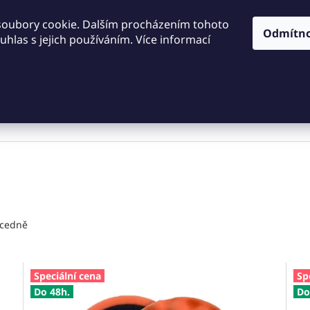
KONTAKTY
OBCHODNÍ PODMÍNKY
PODMÍNKY OCHRA
soubory cookie. Dalším procházením tohoto
Odmítn
hlas s jejich používáním. Více informací
HLEDAT
Dílna a nářadí
Frézování
Měřidla
Řezání a řezán
cedně
Speciální cena
Sp
Do 48h.
Do