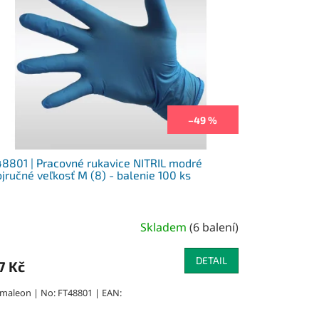
–49 %
8801 | Pracovné rukavice NITRIL modré
jručné veľkosť M (8) - balenie 100 ks
Skladem
(
6 balení
)
DETAIL
7 Kč
maleon | No: FT48801 | EAN: