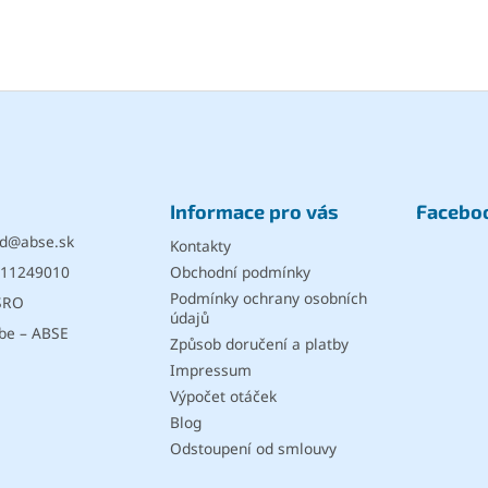
O
v
l
á
d
a
c
Informace pro vás
Facebo
í
p
d
@
abse.sk
Kontakty
r
11249010
v
Obchodní podmínky
k
Podmínky ochrany osobních
SRO
y
údajů
be – ABSE
v
Způsob doručení a platby
ý
Impressum
p
i
Výpočet otáček
s
Blog
u
Odstoupení od smlouvy