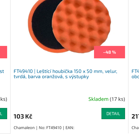
–48 %
st
FT49410 | Leštící houbička 150 x 50 mm, velur,
FT4
tvrdá, barva oranžová, s výstupky
obo
 ks
)
Skladem
(
17 ks
)
L
DETAIL
103 Kč
21
Chamaleon | No: FT49410 | EAN:
Cha