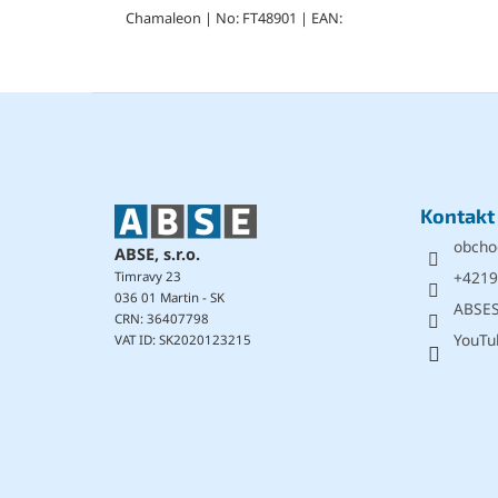
Chamaleon | No: FT48901 | EAN:
Z
á
p
a
t
Kontakt
í
obcho
ABSE, s.r.o.
+4219
Timravy 23
036 01 Martin - SK
ABSE
CRN: 36407798
YouTu
VAT ID: SK2020123215