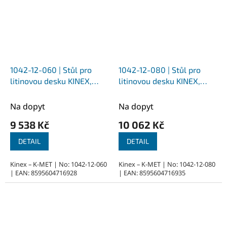
1042-12-060 | Stůl pro
1042-12-080 | Stůl pro
litinovou desku KINEX,
litinovou desku KINEX,
svařované z jaklu,
svařované z jaklu,
lakované 600x450x600
lakované 800x600x600
Na dopyt
Na dopyt
mm
mm
9 538 Kč
10 062 Kč
DETAIL
DETAIL
Kinex – K-MET | No: 1042-12-060
Kinex – K-MET | No: 1042-12-080
| EAN: 8595604716928
| EAN: 8595604716935