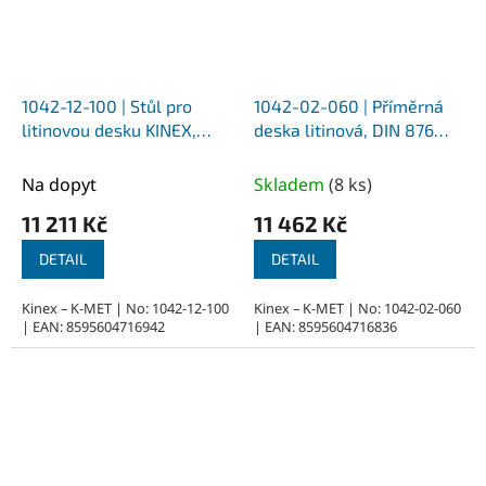
1042-12-100 | Stůl pro
1042-02-060 | Příměrná
litinovou desku KINEX,
deska litinová, DIN 876
svařované z jaklu,
600x450x75 mm
lakované 1000x800x600
Na dopyt
Skladem
(
8 ks
)
mm
11 211 Kč
11 462 Kč
DETAIL
DETAIL
Kinex – K-MET | No: 1042-12-100
Kinex – K-MET | No: 1042-02-060
| EAN: 8595604716942
| EAN: 8595604716836