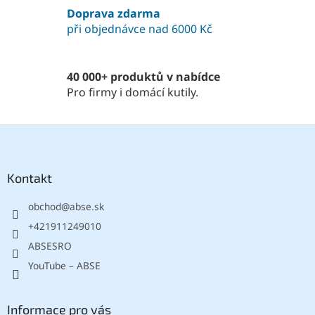
í
Doprava zdarma
p
při objednávce nad 6000 Kč
r
v
k
y
40 000+ produktů v nabídce
v
Pro firmy i domácí kutily.
ý
p
i
Z
s
á
u
p
a
Kontakt
t
obchod
@
abse.sk
í
+421911249010
ABSESRO
YouTube – ABSE
Informace pro vás