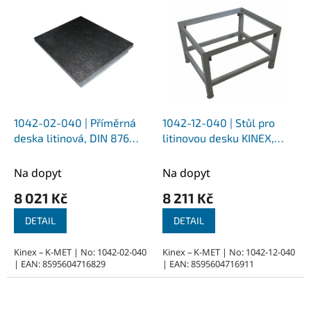
1042-02-040 | Příměrná
1042-12-040 | Stůl pro
deska litinová, DIN 876
litinovou desku KINEX,
400x400x65 mm
svařované z jaklu,
lakované 400x400x600
Na dopyt
Na dopyt
mm
8 021 Kč
8 211 Kč
DETAIL
DETAIL
Kinex – K-MET | No: 1042-02-040
Kinex – K-MET | No: 1042-12-040
| EAN: 8595604716829
| EAN: 8595604716911