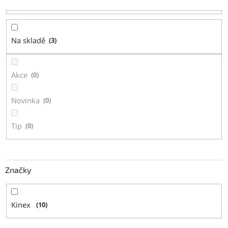
o
d
u
Na skladě
3
k
t
ů
Akce
0
Novinka
0
Tip
0
Značky
Kinex
10