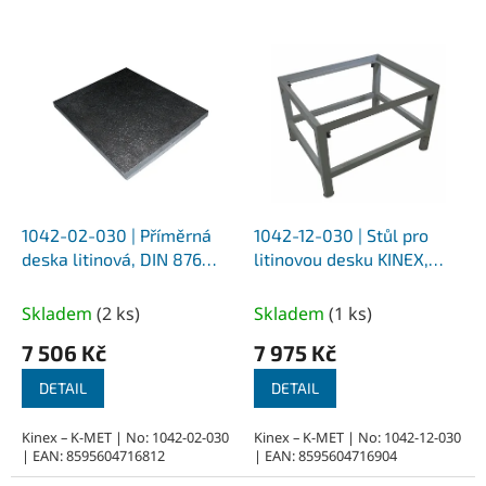
V
ý
p
i
s
p
r
o
d
1042-02-030 | Příměrná
1042-12-030 | Stůl pro
u
deska litinová, DIN 876
litinovou desku KINEX,
k
300x300x65 mm
svařované z jaklu,
t
lakované 300x300x600
Skladem
(
2 ks
)
Skladem
(
1 ks
)
ů
mm
7 506 Kč
7 975 Kč
DETAIL
DETAIL
Kinex – K-MET | No: 1042-02-030
Kinex – K-MET | No: 1042-12-030
| EAN: 8595604716812
| EAN: 8595604716904