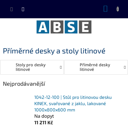
Přejít
NÁKUP
na
KOŠÍK
obsah
Příměrné desky a stoly litinové
Stoly pro desky
Příměrné desky
litinové
litinové
Nejprodávanější
1042-12-100 | Stůl pro litinovou desku
KINEX, svařované z jaklu, lakované
1000x800x600 mm
Na dopyt
11 211 Kč