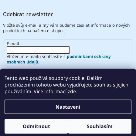
Odebírat newsletter
Vložte svůj e-mail a my vám budeme zasílat informace o nových
produktech na našem e-shopu.
E-mail
Vložením e-mailu souhlasíte s
podmínkami ochrany
osobních údajů
.
PŘIHLÁSIT SE
Tento web používá soubory cookie. Dalším
procházením tohoto webu vyjadřujete souhlas s jejich
používáním. Více informací zde.
Vytvořil Shoptet
Nastavení
Copyright 2026
ABSE
. Všechna práva vyhrazena.
Upravit
Odmítnout
Souhlasím
nastavení cookies