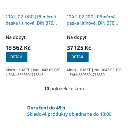
1042-02-080 | Příměrná
1042-02-100 | Příměrná
deska litinová, DIN 876
deska litinová, DIN 876
800x600x85 mm
1000x800x105 mm
Na dopyt
Na dopyt
18 562 Kč
37 125 Kč
DETAIL
DETAIL
Kinex – K-MET | No: 1042-02-080
Kinex – K-MET | No: 1042-02-100
| EAN: 8595604716843
| EAN: 8595604716850
10
položek celkem
O
v
l
á
Doručení do 48 h
d
Skladové produkty objednané do 13:00.
a
c