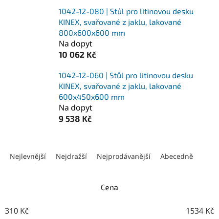
1042-12-080 | Stůl pro litinovou desku
KINEX, svařované z jaklu, lakované
800x600x600 mm
Na dopyt
10 062 Kč
1042-12-060 | Stůl pro litinovou desku
KINEX, svařované z jaklu, lakované
600x450x600 mm
Na dopyt
9 538 Kč
Ř
a
Nejlevnější
Nejdražší
Nejprodávanější
Abecedně
z
e
n
Cena
í
p
310
Kč
1534
Kč
r