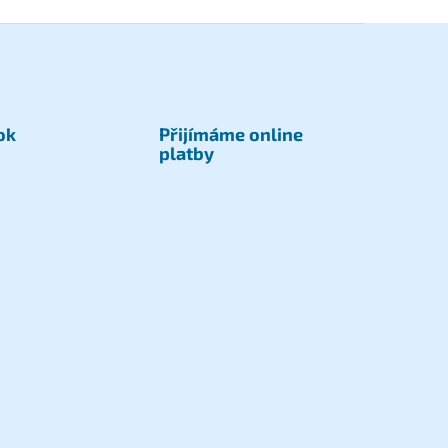
ok
Přijímáme online
platby