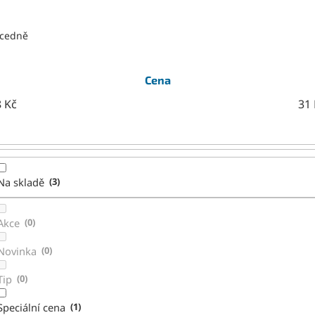
cedně
Cena
8
Kč
31
Na skladě
3
Akce
0
Novinka
0
Tip
0
Speciální cena
1