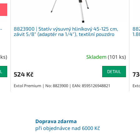
-
8823900 | Statív výsuvný hliníkový 45-125 cm,
882
závit 5/8″ (adaptér na 1/4″), textilní pouzdro
1.8
 ks
)
Skladem
(
101 ks
)
L
DETAIL
524 Kč
73
Extol Premium | No: 8823900 | EAN: 8595126948821
Ext
O
v
l
á
Doprava zdarma
d
při objednávce nad 6000 Kč
a
c