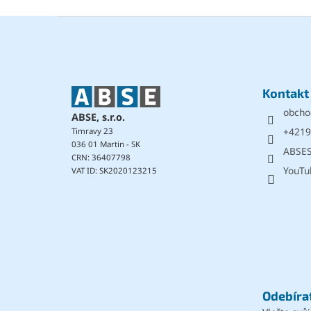
Z
á
p
a
t
Kontakt
í
obcho
ABSE, s.r.o.
+4219
Timravy 23
036 01 Martin - SK
ABSE
CRN: 36407798
YouTu
VAT ID: SK2020123215
Odebíra