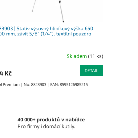
3903 | Stativ výsuvný hliníkový výška 650-
00 mm, závit 5/8″ (1/4″), textilní pouzdro
Skladem
(
11 ks
)
DETAIL
4 Kč
ol Premium | No: 8823903 | EAN: 8595126985215
40 000+ produktů v nabídce
Pro firmy i domácí kutily.