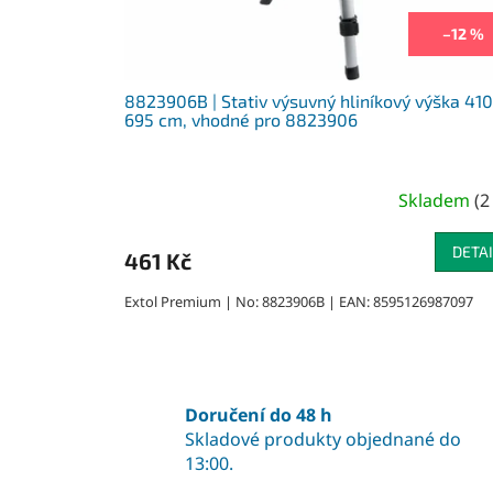
u
k
–12 %
t
ů
8823906B | Stativ výsuvný hliníkový výška 410
695 cm, vhodné pro 8823906
Skladem
(
2
DETAI
461 Kč
Extol Premium | No: 8823906B | EAN: 8595126987097
Doručení do 48 h
Skladové produkty objednané do
13:00.