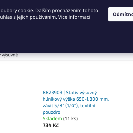
KONTAKTY
OBCHODNÍ PODMÍNKY
PODMÍNKY OCHRA
soubory cookie. Dalším procházením tohoto
Odmítn
hlas s jejich používáním. Více informací
HLEDAT
Dílna a nářadí
Frézování
Měřidla
Řezání a řezán
y výsuvné
8823903 | Stativ výsuvný
hliníkový výška 650-1.800 mm,
závit 5/8″ (1/4″), textilní
pouzdro
Skladem
(
11 ks
)
734 Kč