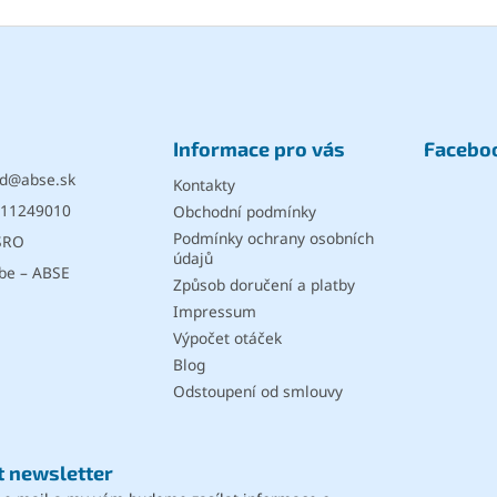
í
p
r
v
k
y
v
Informace pro vás
Facebo
ý
p
d
@
abse.sk
Kontakty
i
11249010
Obchodní podmínky
s
u
Podmínky ochrany osobních
SRO
údajů
be – ABSE
Způsob doručení a platby
Impressum
Výpočet otáček
Blog
Odstoupení od smlouvy
t newsletter