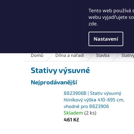
Přejít
+421911249010
obchod@abse.sk
na
Tento web používá 
obsah
webu vyjadřujete sou
zde.
Nastavení
Brusný a leštící materiál
Čištění a kartáče
Domů
Dílna a nářadí
Stavba
Stativ
Stativy výsuvné
Nejprodávanější
8823906B | Stativ výsuvný
hliníkový výška 410-695 cm,
vhodné pro 8823906
Skladem
(
2 ks
)
461 Kč