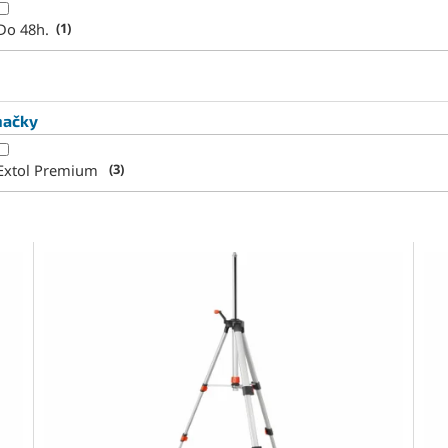
Do 48h.
1
načky
Extol Premium
3