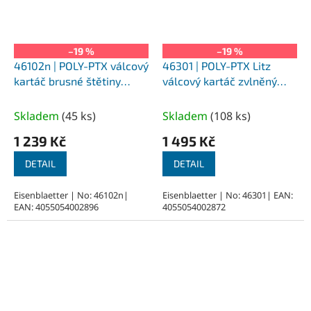
–19 %
–19 %
46102n | POLY-PTX válcový
46301 | POLY-PTX Litz
kartáč brusné štětiny
válcový kartáč zvlněný
průměr 100x25 mm,
drát průměr 100x70 mm,
uchycení perodrážka 19
uchycení perodrážka 19
Skladem
(
45 ks
)
Skladem
(
108 ks
)
mm
mm
1 239 Kč
1 495 Kč
DETAIL
DETAIL
Eisenblaetter | No: 46102n|
Eisenblaetter | No: 46301| EAN:
EAN: 4055054002896
4055054002872