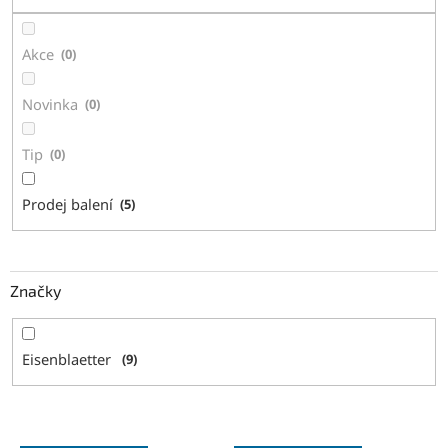
t
ů
Akce
0
Novinka
0
Tip
0
Prodej balení
5
Značky
Eisenblaetter
9
V