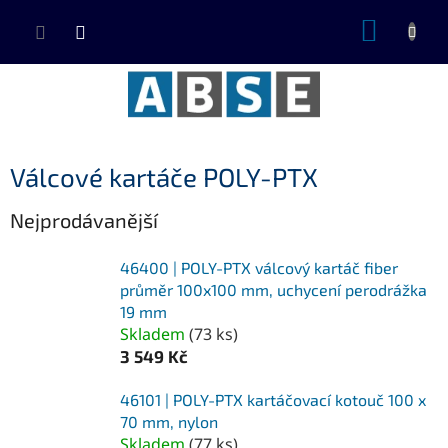
Přejít
NÁKUP
na
KOŠÍK
obsah
Válcové kartáče POLY-PTX
Nejprodávanější
46400 | POLY-PTX válcový kartáč fiber
průměr 100x100 mm, uchycení perodrážka
19 mm
Skladem
(
73 ks
)
3 549 Kč
46101 | POLY-PTX kartáčovací kotouč 100 x
70 mm, nylon
Skladem
(
77 ks
)