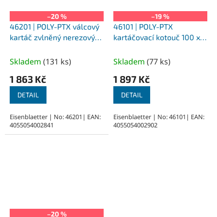
–20 %
–19 %
46201 | POLY-PTX válcový
46101 | POLY-PTX
kartáč zvlněný nerezový
kartáčovací kotouč 100 x
drát průměr 100x70 mm,
70 mm, nylon
uchycení perodrážka 19
Skladem
(
131 ks
)
Skladem
(
77 ks
)
mm
1 863 Kč
1 897 Kč
DETAIL
DETAIL
Eisenblaetter | No: 46201| EAN:
Eisenblaetter | No: 46101| EAN:
4055054002841
4055054002902
–20 %