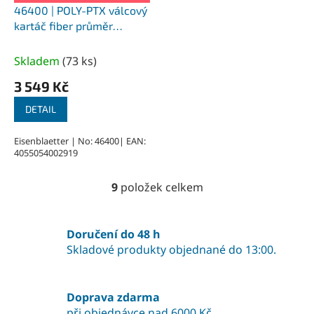
46400 | POLY-PTX válcový
kartáč fiber průměr
100x100 mm, uchycení
perodrážka 19 mm
Skladem
(
73 ks
)
3 549 Kč
DETAIL
Eisenblaetter | No: 46400| EAN:
4055054002919
9
položek celkem
O
v
l
á
Doručení do 48 h
d
Skladové produkty objednané do 13:00.
a
c
í
Doprava zdarma
p
při objednávce nad 6000 Kč
r