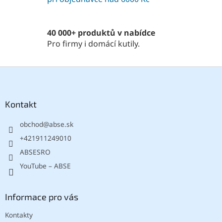
v
k
y
40 000+ produktů v nabídce
v
Pro firmy i domácí kutily.
ý
p
i
Z
s
á
u
p
a
Kontakt
t
obchod
@
abse.sk
í
+421911249010
ABSESRO
YouTube – ABSE
Informace pro vás
Kontakty