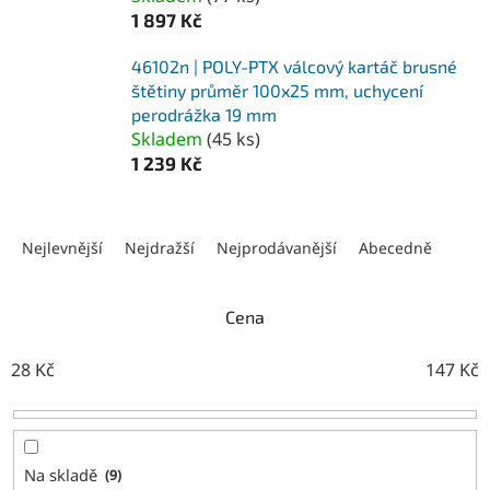
1 897 Kč
46102n | POLY-PTX válcový kartáč brusné
štětiny průměr 100x25 mm, uchycení
perodrážka 19 mm
Skladem
(
45 ks
)
1 239 Kč
Ř
a
Nejlevnější
Nejdražší
Nejprodávanější
Abecedně
z
e
n
Cena
í
p
28
Kč
147
Kč
r
o
d
u
Na skladě
9
k