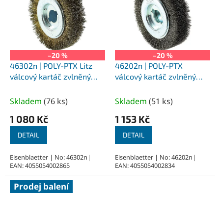
–20 %
–20 %
46302n | POLY-PTX Litz
46202n | POLY-PTX
válcový kartáč zvlněný
válcový kartáč zvlněný
drát průměr 100x25 mm,
nerezový drát průměr
uchycení perodrážka 19
100x25 mm, uchycení
Skladem
(
76 ks
)
Skladem
(
51 ks
)
mm
perodrážka 19 mm
1 080 Kč
1 153 Kč
DETAIL
DETAIL
Eisenblaetter | No: 46302n|
Eisenblaetter | No: 46202n|
EAN: 4055054002865
EAN: 4055054002834
Prodej balení