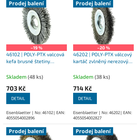
Prodej balení
Prodej balení
ý
p
i
s
p
r
o
–19 %
–20 %
d
46102 | POLY-PTX valcová
46202 | POLY-PTX válcový
u
kefa brusné štetiny
kartáč zvlněný nerezový
k
průměr 100x12 mm,
drát průměr 100x12 mm,
t
uchycení perodrážka 19
uchycení perodrážka 19
Skladem
(
48 ks
)
Skladem
(
38 ks
)
ů
mm
mm
703 Kč
714 Kč
DETAIL
DETAIL
Eisenblaetter | No: 46102| EAN:
Eisenblaetter | No: 46202| EAN:
4055054002896
4055054002827
Prodej balení
Prodej balení