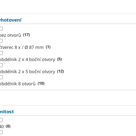
yhotovení
bez otvorů
17
čtverec 8 x / Ø 87 mm
1
obdélník 2 x 4 boční otvory
5
obdélník 2 x 5 boční otvory
12
obdélník 8 otvorů
10
nitost
40
8