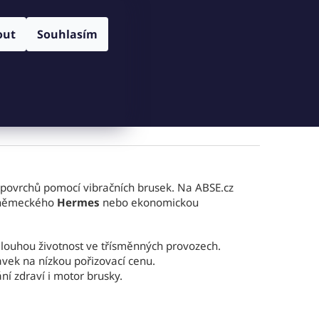
NY OSOBNÍCH ÚDAJŮ
ZPŮSOB DORUČENÍ A PLATBY
Přihlášení
IMPR
out
Souhlasím
NÁKUPNÍ
Prázdný košík
KOŠÍK
í
Vrtání
Zahlubování
Závitování
+
Blog
 povrchů pomocí vibračních brusek. Na ABSE.cz
u německého
Hermes
nebo ekonomickou
louhou životnost ve třísměnných provozech.
vek na nízkou pořizovací cenu.
í zdraví i motor brusky.