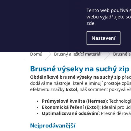
Přejít
+421911249010
obchod@abse.sk
na
Tento web používá 
obsah
webu vyjadřujete sou
zde.
Nastavení
Brusný a leštící materiál
Čištění a kartáče
Domů
Brusný a leštící materiál
Brusné a 
Brusné výseky na suchý zip
Obdélníkové brusné výseky na suchý zip
před
dodáváme nástroje, které eliminují prostoje zp
efektivitu značky
Extol
, náš sortiment pokrývá 
Průmyslová kvalita (Hermes):
Technologi
Ekonomická řešení (Extol):
Ideální pro úd
Optimalizované odsávání:
Přesné děrován
Nejprodávanější