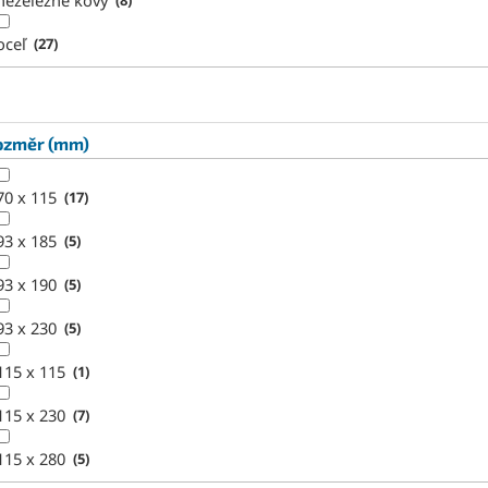
neželezné kovy
oceľ
27
ozměr (mm)
70 x 115
17
93 x 185
5
93 x 190
5
93 x 230
5
115 x 115
1
115 x 230
7
115 x 280
5