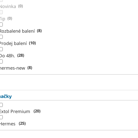
Novinka
0
Tip
0
Rozbalené balení
8
Prodej balení
10
Do 48h.
28
hermes-new
8
načky
Extol Premium
20
Hermes
25