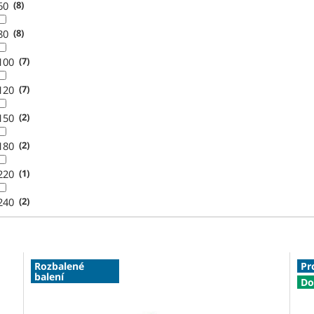
60
8
80
8
100
7
120
7
150
2
180
2
220
1
240
2
Rozbalené
Pr
balení
Do