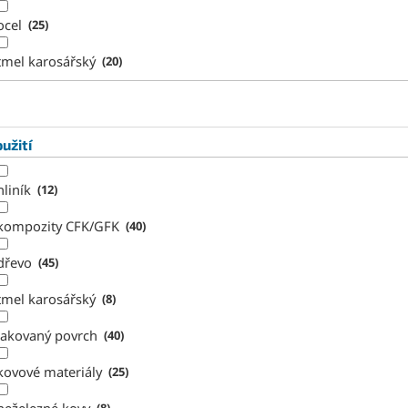
ocel
25
tmel karosářský
20
užití
hliník
12
kompozity CFK/GFK
40
dřevo
45
tmel karosářský
8
lakovaný povrch
40
kovové materiály
25
8