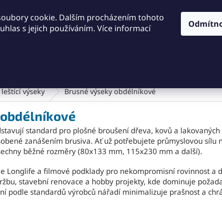
KONTAKTY
OBCHODNÍ PODMÍNKY
PODMÍNKY OCHRA
soubory cookie. Dalším procházením tohoto
Odmítn
hlas s jejich používáním. Více informací
HLEDAT
Dílna a nářadí
Frézování
Měřidla
Řezání a řezán
leštící výseky
Brusné výseky obdélníkové
 obdélníkové
stavují standard pro plošné broušení dřeva, kovů a lakovaných
ůsobené zanášením brusiva. Ať už potřebujete průmyslovou síl
všechny běžné rozměry (80x133 mm, 115x230 mm a další).
e Longlife a filmové podklady pro nekompromisní rovinnost a d
ržbu, stavební renovace a hobby projekty, kde dominuje požada
í podle standardů výrobců nářadí minimalizuje prašnost a chrán