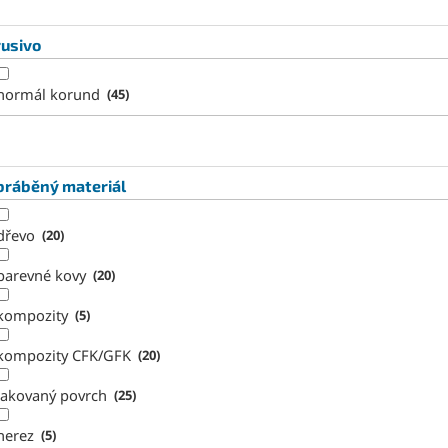
rusivo
normál korund
45
bráběný materiál
dřevo
20
barevné kovy
20
kompozity
5
kompozity CFK/GFK
20
lakovaný povrch
25
nerez
5