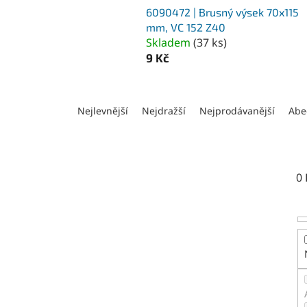
6090472 | Brusný výsek 70x115
mm, VC 152 Z40
Skladem
(
37 ks
)
9 Kč
Ř
a
Nejlevnější
Nejdražší
Nejprodávanější
Abe
z
e
n
í
0
p
r
o
d
u
k
t
ů