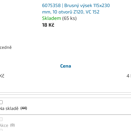
6075358 | Brusný výsek 115x230
mm, 10 otvorů Z120, VC 152
Skladem
(
65 ks
)
18 Kč
cedně
Cena
Kč
4
Na skladě
44
Akce
0