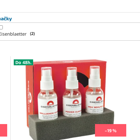
načky
Eisenblaetter
2
Do 48h.
–19 %