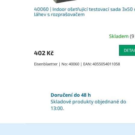
ů
40060 | Indoor ošetřující testovací sada 3x50
láhev s rozprašovačem
Skladem
(
9
Průměrné
hodnocení
produktu
DETAI
402 Kč
je
5,0
Eisenblaetter | No: 40060 | EAN: 4055054011058
z
5
hvězdiček.
Doručení do 48 h
Skladové produkty objednané do
13:00.
Z
á