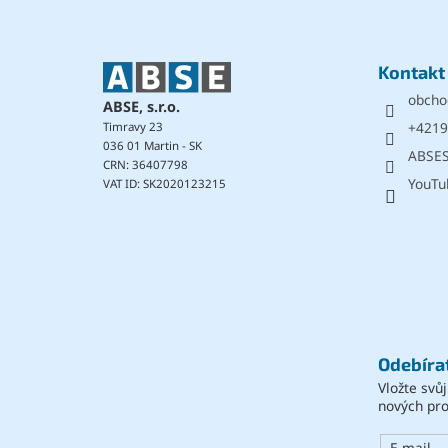
p
a
t
Kontakt
í
obcho
ABSE, s.r.o.
+4219
Timravy 23
036 01 Martin - SK
ABSE
CRN: 36407798
YouTu
VAT ID: SK2020123215
Odebíra
Vložte svů
nových pr
E-mail