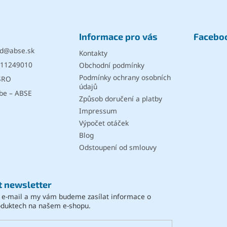
k
y
v
Informace pro vás
Facebo
ý
p
d
@
abse.sk
Kontakty
i
11249010
Obchodní podmínky
s
u
Podmínky ochrany osobních
SRO
údajů
be – ABSE
Způsob doručení a platby
Impressum
Výpočet otáček
Blog
Odstoupení od smlouvy
t newsletter
j e-mail a my vám budeme zasílat informace o
oduktech na našem e-shopu.