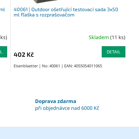
 ml
40061 | Outdoor ošetřující testovací sada 3x50
ml fľaška s rozprašovačom
 ks
)
Skladem
(
11 ks
)
L
DETAIL
402 Kč
Eisenblaetter | No: 40061 | EAN: 4055054011065
O
v
l
á
Doprava zdarma
d
při objednávce nad 6000 Kč
a
c
í
p
r
v