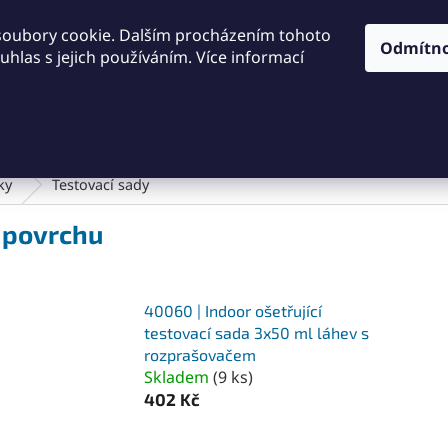
KONTAKTY
OBCHODNÍ PODMÍNKY
PODMÍNKY OCHRA
soubory cookie. Dalším procházením tohoto
Odmítn
hlas s jejich používáním. Více informací
HLEDAT
Dílna a nářadí
Frézování
Měřidla
Řezání a řezán
ky
Testovací sady
í povrchu
40060 | Indoor ošetřující
testovací sada 3x50 ml láhev s
rozprašovačem
Skladem
(
9 ks
)
402 Kč