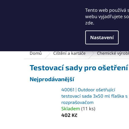
Přejít
+421911249010
obchod@abse.sk
na
Tento web používá 
obsah
webu vyjadřujete sou
zde.
Nastavení
Brusný a leštící materiál
Čištění a kartáče
Domů
Čištění a kartáče
Chemické výrob
Testovací sady pro ošetřen
Nejprodávanější
40061 | Outdoor ošetřující
testovací sada 3x50 ml fľaška s
rozprašovačom
Skladem
(
11 ks
)
402 Kč