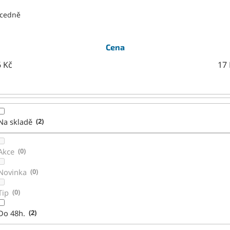
cedně
Cena
6
Kč
17
Na skladě
2
Akce
0
Novinka
0
Tip
0
Do 48h.
2