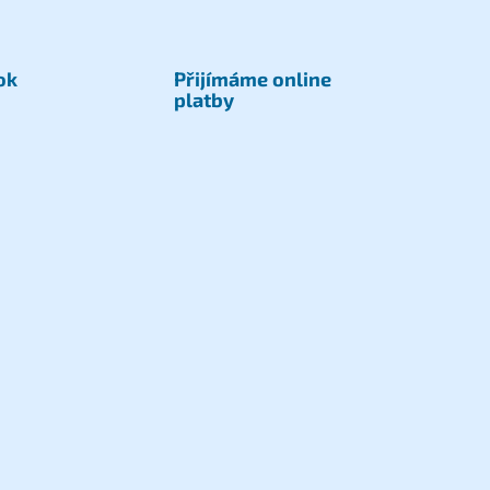
ok
Přijímáme online
platby