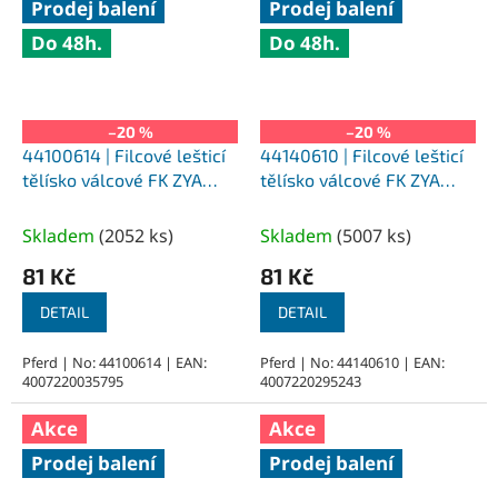
Prodej balení
Prodej balení
Do 48h.
Do 48h.
–20 %
–20 %
44100614 | Filcové lešticí
44140610 | Filcové lešticí
tělísko válcové FK ZYA
tělísko válcové FK ZYA
6x10-3x35 mm, H (tvrdé)
6x10-3x35 mm, M (středně
tvrdé)
Skladem
(
2052 ks
)
Skladem
(
5007 ks
)
81 Kč
81 Kč
DETAIL
DETAIL
Pferd | No: 44100614 | EAN:
Pferd | No: 44140610 | EAN:
4007220035795
4007220295243
Akce
Akce
Prodej balení
Prodej balení