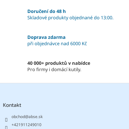
d
v
a
á
Doručení do 48 h
c
n
í
Skladové produkty objednané do 13:00.
í
p
r
v
Doprava zdarma
k
při objednávce nad 6000 Kč
y
v
ý
p
40 000+ produktů v nabídce
i
Pro firmy i domácí kutily.
s
u
Z
á
p
a
Kontakt
t
obchod
@
abse.sk
í
+421911249010