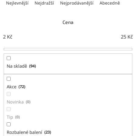
a
Nejlevnější
Nejdražší
Nejprodávanější
Abecedně
z
e
n
Cena
í
p
2
Kč
25
Kč
r
o
d
u
Na skladě
94
k
t
ů
Akce
72
Novinka
0
Tip
0
Rozbalené balení
23