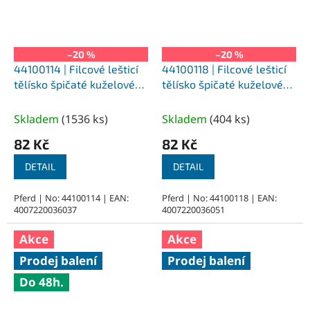
–20 %
–20 %
44100114 | Filcové lešticí
44100118 | Filcové lešticí
tělísko špičaté kuželové
tělísko špičaté kuželové
FK SPK 6x10-3x37 mm, H
FK SPK 6x18-3x33 mm, M
(tvrdé)
(středně tvrdé)
Skladem
(
1536 ks
)
Skladem
(
404 ks
)
82 Kč
82 Kč
DETAIL
DETAIL
Pferd | No: 44100114 | EAN:
Pferd | No: 44100118 | EAN:
4007220036037
4007220036051
Akce
Akce
Prodej balení
Prodej balení
Do 48h.