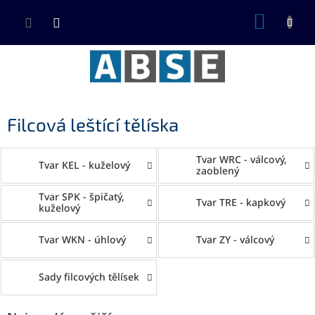
Přejít
NÁKUP
na
KOŠÍK
obsah
Filcová leštící tělíska
Tvar WRC - válcový,
Tvar KEL - kuželový
zaoblený
Tvar SPK - špičatý,
Tvar TRE - kapkový
kuželový
Tvar WKN - úhlový
Tvar ZY - válcový
Sady filcových tělísek