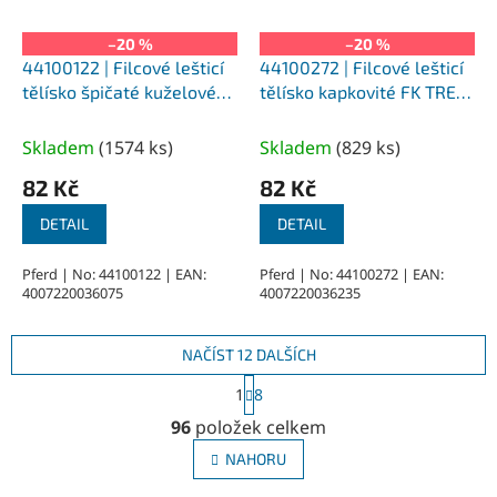
–20 %
–20 %
44100122 | Filcové lešticí
44100272 | Filcové lešticí
tělísko špičaté kuželové
tělísko kapkovité FK TRE
FK SPK 6x18-3x33 mm, H
6x10-3x37 mm, M (středně
(tvrdé)
tvrdé)
Skladem
(
1574 ks
)
Skladem
(
829 ks
)
82 Kč
82 Kč
DETAIL
DETAIL
Pferd | No: 44100122 | EAN:
Pferd | No: 44100272 | EAN:
4007220036075
4007220036235
NAČÍST 12 DALŠÍCH
S
1
8
t
O
r
96
položek celkem
v
á
l
n
NAHORU
á
k
o