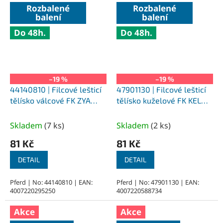
Rozbalené
Rozbalené
balení
balení
Do 48h.
Do 48h.
–19 %
–19 %
44140810 | Filcové lešticí
47901130 | Filcové lešticí
tělísko válcové FK ZYA
tělísko kuželové FK KEL
8x10-3x35 mm, M
6x10-3x37 mm, M (středně
(středně tvrdé)
tvrdé)
Skladem
(
7 ks
)
Skladem
(
2 ks
)
81 Kč
81 Kč
DETAIL
DETAIL
Pferd | No: 44140810 | EAN:
Pferd | No: 47901130 | EAN:
4007220295250
4007220588734
Akce
Akce