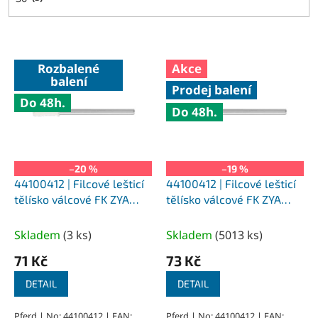
V
Rozbalené
Akce
ý
balení
Prodej balení
p
Do 48h.
i
Do 48h.
s
p
r
o
–20 %
–19 %
d
44100412 | Filcové lešticí
44100412 | Filcové lešticí
u
tělísko válcové FK ZYA
tělísko válcové FK ZYA
k
4x12-3x37 mm, M (středně
4x12-3x37 mm, M (středně
t
tvrdé)
tvrdé)
Skladem
(
3 ks
)
Skladem
(
5013 ks
)
ů
71 Kč
73 Kč
DETAIL
DETAIL
Pferd | No: 44100412 | EAN:
Pferd | No: 44100412 | EAN: