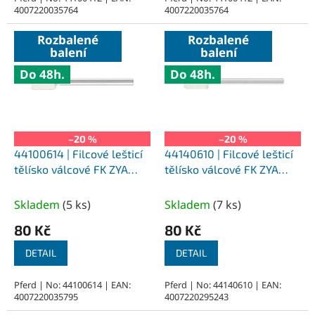
4007220035764
4007220035764
Rozbalené
Rozbalené
balení
balení
Do 48h.
Do 48h.
–20 %
–20 %
44100614 | Filcové lešticí
44140610 | Filcové lešticí
tělísko válcové FK ZYA
tělísko válcové FK ZYA
6x10-3x35 mm, H (tvrdé)
6x10-3x35 mm, M (středně
tvrdé)
Skladem
(
5 ks
)
Skladem
(
7 ks
)
80 Kč
80 Kč
DETAIL
DETAIL
Pferd | No: 44100614 | EAN:
Pferd | No: 44140610 | EAN:
4007220035795
4007220295243