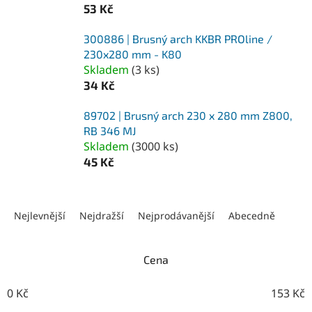
53 Kč
300886 | Brusný arch KKBR PROline /
230x280 mm - K80
Skladem
(
3 ks
)
34 Kč
89702 | Brusný arch 230 x 280 mm Z800,
RB 346 MJ
Skladem
(
3000 ks
)
45 Kč
Ř
a
Nejlevnější
Nejdražší
Nejprodávanější
Abecedně
z
e
n
Cena
í
p
0
Kč
153
Kč
r