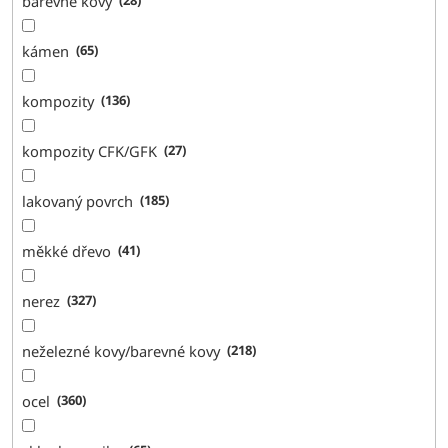
barevné kovy
28
kámen
65
kompozity
136
kompozity CFK/GFK
27
lakovaný povrch
185
měkké dřevo
41
nerez
327
neželezné kovy/barevné kovy
218
ocel
360