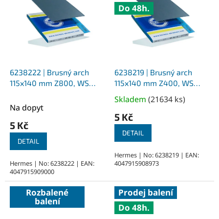
Do 48h.
6238222 | Brusný arch
6238219 | Brusný arch
115x140 mm Z800, WS
115x140 mm Z400, WS
Flex 16
Flex 16
Skladem
(
21634 ks
)
Průměrné
Na dopyt
hodnocení
5 Kč
produktu
5 Kč
je
DETAIL
DETAIL
5,0
z
Hermes | No: 6238219 | EAN:
Hermes | No: 6238222 | EAN:
4047915908973
5
4047915909000
hvězdiček.
Rozbalené
Prodej balení
balení
Do 48h.