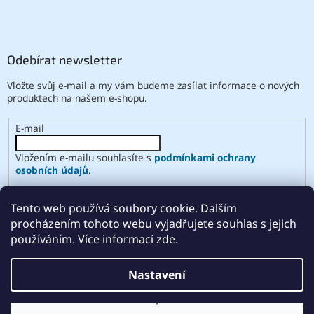
Odebírat newsletter
Vložte svůj e-mail a my vám budeme zasílat informace o nových
produktech na našem e-shopu.
E-mail
Vložením e-mailu souhlasíte s
podmínkami ochrany
osobních údajů
.
PŘIHLÁSIT SE
Tento web používá soubory cookie. Dalším
procházením tohoto webu vyjadřujete souhlas s jejich
používáním. Více informací zde.
Vytvořil Shoptet
Nastavení
Copyright 2026
ABSE
. Všechna práva vyhrazena.
Upravit