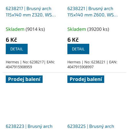
6238217 | Brusný arch
6238221 | Brusný arch
115x140 mm Z320, WS
115x140 mm Z600, WS
Flex 16
Flex 16
Skladem
(
9014 ks
)
Skladem
(
39200 ks
)
6 Kč
6 Kč
DETAIL
DETAIL
Hermes | No: 6238217| EAN:
Hermes | No: 6238221 | EAN:
4047915908959
4047915908997
Prodej balení
Prodej balení
6238223 | Brusný arch
6238225 | Brusný arch