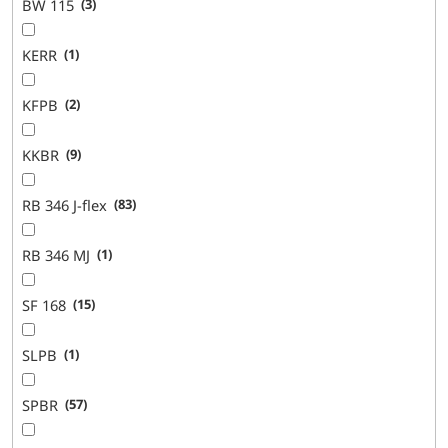
BW 115
3
KERR
1
KFPB
2
KKBR
9
RB 346 J-flex
83
RB 346 MJ
1
SF 168
15
SLPB
1
SPBR
57