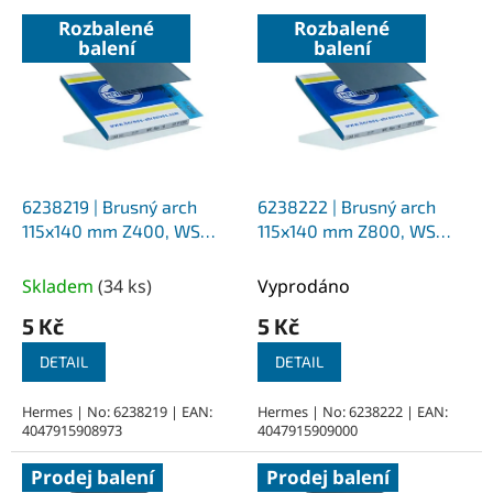
V
Rozbalené
Rozbalené
ý
balení
balení
p
i
s
p
r
o
d
6238219 | Brusný arch
6238222 | Brusný arch
u
115x140 mm Z400, WS
115x140 mm Z800, WS
k
Flex 16
Flex 16
t
Skladem
(
34 ks
)
Vyprodáno
ů
5 Kč
5 Kč
DETAIL
DETAIL
Hermes | No: 6238219 | EAN:
Hermes | No: 6238222 | EAN:
4047915908973
4047915909000
Prodej balení
Prodej balení