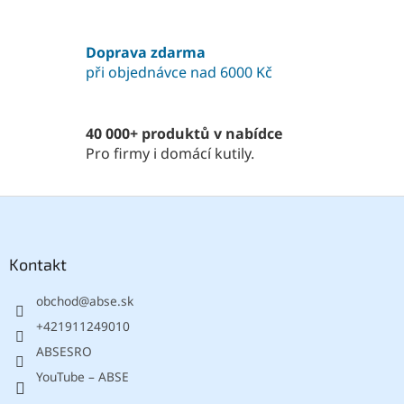
p
r
v
Doprava zdarma
k
při objednávce nad 6000 Kč
y
v
ý
p
40 000+ produktů v nabídce
i
Pro firmy i domácí kutily.
s
u
Z
á
p
a
Kontakt
t
obchod
@
abse.sk
í
+421911249010
ABSESRO
YouTube – ABSE