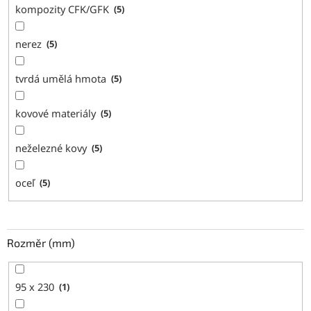
kompozity CFK/GFK
5
nerez
5
tvrdá umělá hmota
5
kovové materiály
5
neželezné kovy
5
oceľ
5
Rozměr (mm)
95 x 230
1