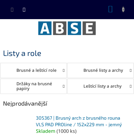
Přejít
NÁKUP
na
KOŠÍK
obsah
Listy a role
Brusné a leštící role
Brusné listy a archy
Držáky na brusné
Leštící listy a archy
papíry
Nejprodávanější
305367 | Brusný arch z brusného rouna
VLS PAD PROline / 152x229 mm - jemný
Skladem
(
1000 ks
)