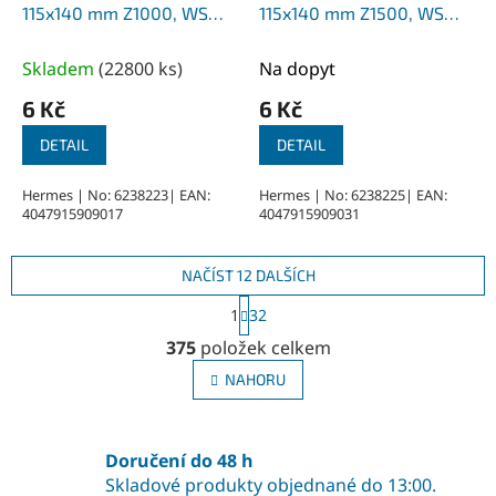
115x140 mm Z1000, WS
115x140 mm Z1500, WS
Flex 16
Flex 16
Skladem
(
22800 ks
)
Na dopyt
6 Kč
6 Kč
DETAIL
DETAIL
Hermes | No: 6238223| EAN:
Hermes | No: 6238225| EAN:
4047915909017
4047915909031
NAČÍST 12 DALŠÍCH
S
1
32
t
O
r
375
položek celkem
v
á
l
n
NAHORU
á
k
o
d
v
a
á
Doručení do 48 h
c
n
í
Skladové produkty objednané do 13:00.
í