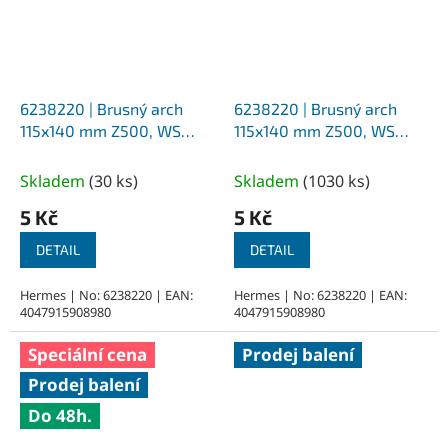
6238220 | Brusný arch
6238220 | Brusný arch
115x140 mm Z500, WS
115x140 mm Z500, WS
Flex 16
Flex 16
Skladem
(
30 ks
)
Skladem
(
1030 ks
)
5 Kč
5 Kč
DETAIL
DETAIL
Hermes | No: 6238220 | EAN:
Hermes | No: 6238220 | EAN:
4047915908980
4047915908980
Speciální cena
Prodej balení
Prodej balení
Do 48h.