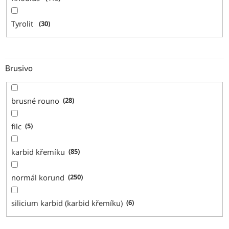
Tyrolit
30
Brusivo
brusné rouno
28
filc
5
karbid křemíku
85
normál korund
250
silicium karbid (karbid křemíku)
6