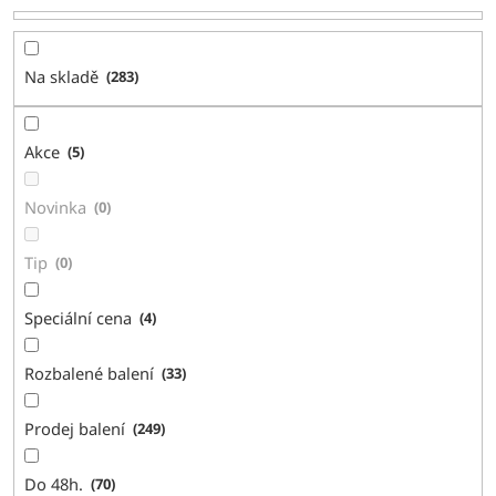
o
d
u
Na skladě
283
k
t
ů
Akce
5
Novinka
0
Tip
0
Speciální cena
4
Rozbalené balení
33
Prodej balení
249
Do 48h.
70