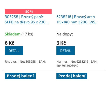
–50 %
305258 | Brusný papír
6238216 | Brusný arch
SLPB na dřevo 95 x 230
115x140 mm Z280, WS
mm, Z 100
Flex 16
Skladem
(
17 ks
)
Na dopyt
6 Kč
6 Kč
DETAIL
DETAIL
Rhodius | No: 305258 | EAN:
Hermes | No: 6238216| EAN:
4047915908942
Prodej balení
Prodej balení