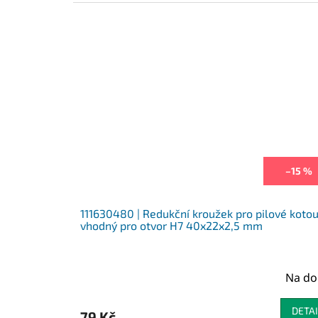
–15 %
111630480 | Redukční kroužek pro pilové koto
vhodný pro otvor H7 40x22x2,5 mm
Na do
DETAI
79 Kč