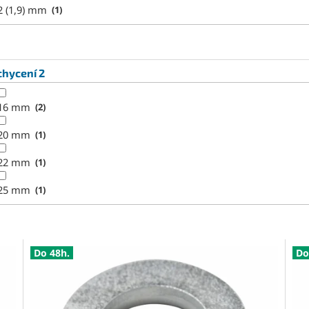
2 (1,9) mm
1
chycení 2
16 mm
2
20 mm
1
22 mm
1
25 mm
1
Do 48h.
Do