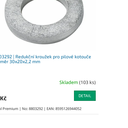
3292 | Redukční kroužek pro pilové kotouče
ůměr 30x20x2,2 mm
Skladem
(
103 ks
)
DETAIL
 Kč
ol Premium | No: 8803292 | EAN: 8595126944052