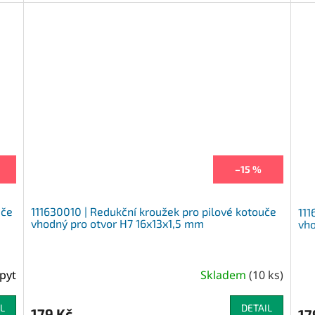
–15 %
uče
111630010 | Redukční kroužek pro pilové kotouče
111
vhodný pro otvor H7 16x13x1,5 mm
vho
pyt
Skladem
(
10 ks
)
L
DETAIL
179 Kč
17