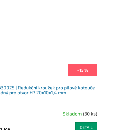
–15 %
630025 | Redukční kroužek pro pilové kotouče
dný pro otvor H7 20x10x1,4 mm
Skladem
(
30 ks
)
DETAIL
9 Kč