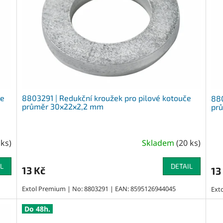
če
8803291 | Redukční kroužek pro pilové kotouče
880
průměr 30x22x2,2 mm
pr
 ks
)
Skladem
(
20 ks
)
L
DETAIL
13 Kč
13
Extol Premium | No: 8803291 | EAN: 8595126944045
Ext
Do 48h.