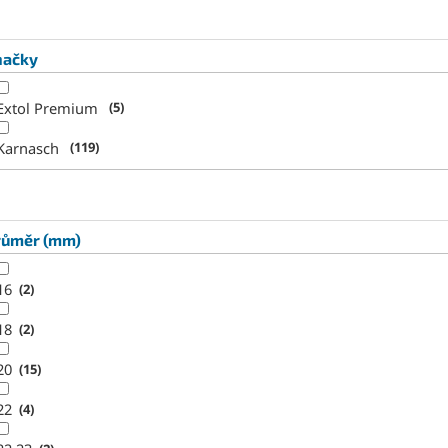
načky
Extol Premium
5
Karnasch
119
růměr (mm)
16
2
18
2
20
15
22
4