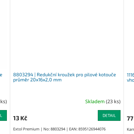
če
8803294 | Redukční kroužek pro pilové kotouče
111
průměr 20x16x2,0 mm
vho
 ks
)
Skladem
(
23 ks
)
L
DETAIL
13 Kč
77
Extol Premium | No: 8803294 | EAN: 8595126944076
Kar