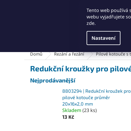
Přejít
+421911249010
obchod@abse.sk
na
Tento web používá 
obsah
webu vyjadřujete sou
zde.
Nastavení
Brusný a leštící materiál
Čištění a kartáče
Domů
Řezání a řezání
Pilové kotouče s
Redukční kroužky pro pilov
Nejprodávanější
8803294 | Redukční kroužek pro
pilové kotouče průměr
20x16x2,0 mm
Skladem
(
23 ks
)
13 Kč