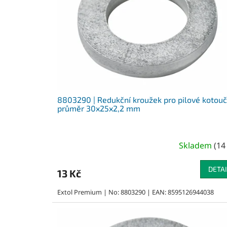
p
r
o
d
u
k
t
ů
8803290 | Redukční kroužek pro pilové kotou
průměr 30x25x2,2 mm
Skladem
(
14
DETAI
13 Kč
Extol Premium | No: 8803290 | EAN: 8595126944038