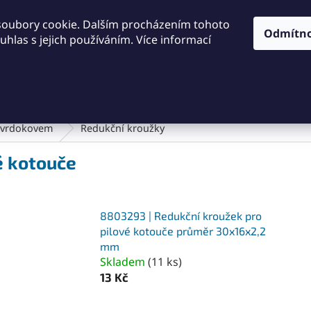
KONTAKTY
OBCHODNÍ PODMÍNKY
PODMÍNKY OCHRA
soubory cookie. Dalším procházením tohoto
Odmítn
hlas s jejich používáním. Více informací
HLEDAT
Dílna a nářadí
Frézování
Měřidla
Řezání a řezán
 tvrdokovem
Redukční kroužky
é kotouče
8803293 | Redukční kroužek pro
pilové kotouče průměr 30x16x2,2
mm
Skladem
(
11 ks
)
13 Kč