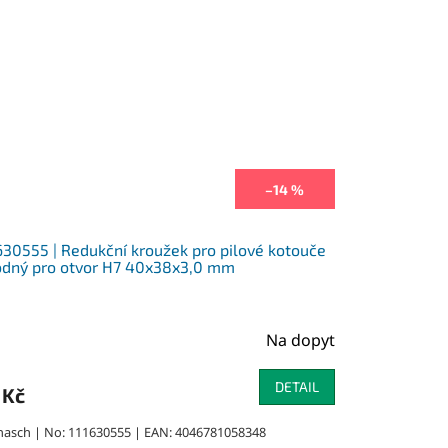
–14 %
630555 | Redukční kroužek pro pilové kotouče
dný pro otvor H7 40x38x3,0 mm
Na dopyt
DETAIL
 Kč
nasch | No: 111630555 | EAN: 4046781058348