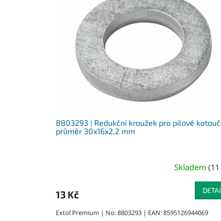
8803293 | Redukční kroužek pro pilové kotou
průměr 30x16x2,2 mm
Skladem
(
11
DETAI
13 Kč
Extol Premium | No: 8803293 | EAN: 8595126944069