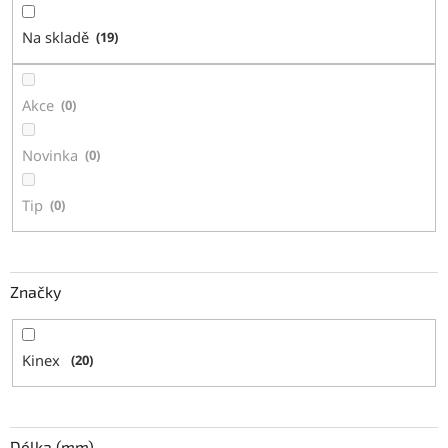
d
u
Na skladě
19
k
t
ů
Akce
0
Novinka
0
Tip
0
Značky
Kinex
20
Délka (mm)