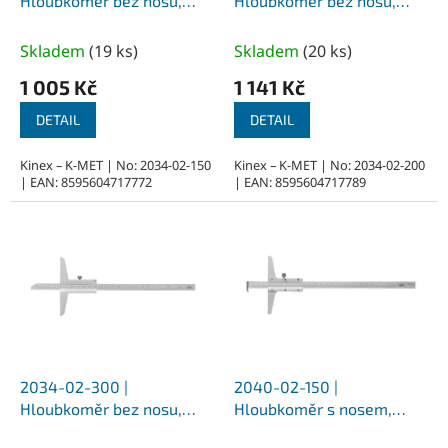
u
Hloubkoměr bez nosu,
Hloubkoměr bez nosu,
k
přesnost 0,02 mm 150 mm
přesnost 0,02 mm 200
t
mm
Skladem
(
19 ks
)
Skladem
(
20 ks
)
ů
1 005 Kč
1 141 Kč
DETAIL
DETAIL
Kinex – K-MET | No: 2034-02-150
Kinex – K-MET | No: 2034-02-200
| EAN: 8595604717772
| EAN: 8595604717789
2034-02-300 |
2040-02-150 |
Hloubkoměr bez nosu,
Hloubkoměr s nosem,
přesnost 0,02 mm 300
přesnost 0,02 mm 150 mm