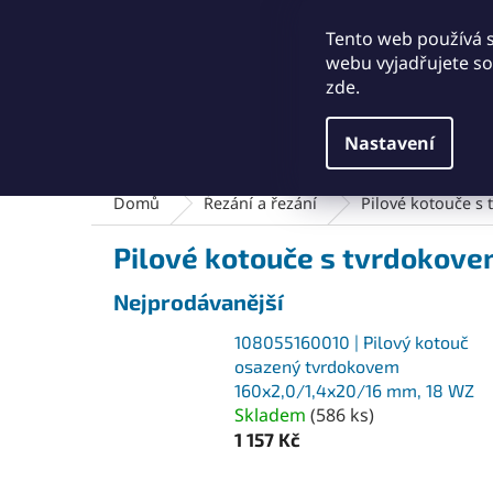
Přejít
+421911249010
obchod@abse.sk
na
Tento web používá 
obsah
webu vyjadřujete sou
zde.
Nastavení
Brusný a leštící materiál
Čištění a kartáče
Domů
Řezání a řezání
Pilové kotouče s
Pilové kotouče s tvrdokov
Nejprodávanější
108055160010 | Pilový kotouč
osazený tvrdokovem
160x2,0/1,4x20/16 mm, 18 WZ
Skladem
(
586 ks
)
1 157 Kč