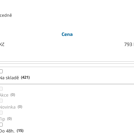
cedně
Cena
Kč
793
Na skladě
421
Akce
0
Novinka
0
Tip
0
Do 48h.
15