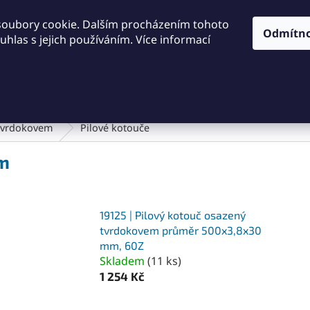
KONTAKTY
OBCHODNÍ PODMÍNKY
PODMÍNKY OCHRA
soubory cookie. Dalším procházením tohoto
Odmítn
hlas s jejich používáním. Více informací
HLEDAT
Dílna a nářadí
Frézování
Měřidla
Řezání a řezán
 tvrdokovem
Pilové kotouče
em
19125 | Pilový kotouč osazený
tvrdokovem průměr 500x3,8x30
mm, 60Z
Skladem
(
11 ks
)
1 254 Kč