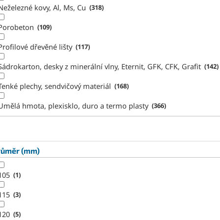
Neželezné kovy, Al, Ms, Cu
318
Porobeton
109
Profilové dřevěné lišty
117
Sádrokarton, desky z minerální vlny, Eternit, GFK, CFK, Grafit
142
Tenké plechy, sendvičový materiál
168
Umělá hmota, plexisklo, duro a termo plasty
366
růměr (mm)
105
1
115
3
120
5