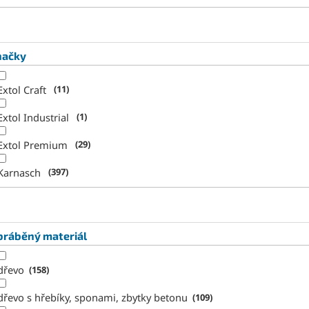
načky
Extol Craft
11
Extol Industrial
1
Extol Premium
29
Karnasch
397
bráběný materiál
dřevo
158
dřevo s hřebíky, sponami, zbytky betonu
109