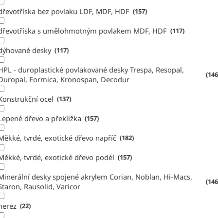
dřevotříska bez povlaku LDF, MDF, HDF
157
dřevotříska s umělohmotným povlakem MDF, HDF
117
dýhované desky
117
HPL - duroplastické povlakované desky Trespa, Resopal,
146
Duropal, Formica, Kronospan, Decodur
Konstrukční ocel
137
Lepené dřevo a překližka
157
Měkké, tvrdé, exotické dřevo napříč
182
Měkké, tvrdé, exotické dřevo podél
157
Minerální desky spojené akrylem Corian, Noblan, Hi-Macs,
146
Staron, Rausolid, Varicor
nerez
22