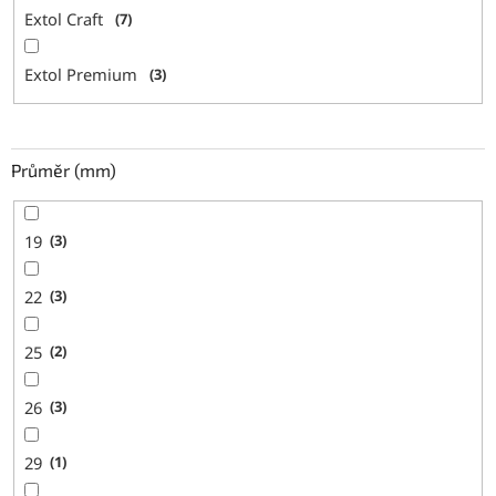
Extol Craft
7
Extol Premium
3
Průměr (mm)
19
3
22
3
25
2
26
3
29
1