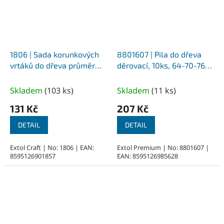
1806 | Sada korunkových
8801607 | Pila do dřeva
vrtáků do dřeva průměr
děrovací, 10ks, 64-70-76-
19-22-39-35-38-44-51-64
82-89-102-127mm,
mm, hloubka vrtání 25
hloubka 25mm
Skladem
(
103 ks
)
Skladem
(
11 ks
)
mm, uchycení průměr 7/10
131 Kč
207 Kč
mm
DETAIL
DETAIL
Extol Craft | No: 1806 | EAN:
Extol Premium | No: 8801607 |
8595126901857
EAN: 8595126985628