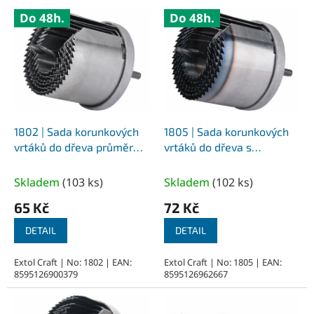
V
Do 48h.
Do 48h.
ý
p
i
s
p
r
o
d
1802 | Sada korunkových
1805 | Sada korunkových
u
vrtáků do dřeva průměr
vrtáků do dřeva s
k
26-32-38-45-50-56-63
kalenými zuby průměr 26-
t
mm, hĺbka vŕtania 50 mm,
32-38-45-50-56-63 mm,
Skladem
(
103 ks
)
Skladem
(
102 ks
)
ů
stopka průměr 6 mm
hloubka vrtání 40 mm,
65 Kč
72 Kč
uchycení průměr 6 mm
DETAIL
DETAIL
Extol Craft | No: 1802 | EAN:
Extol Craft | No: 1805 | EAN:
8595126900379
8595126962667