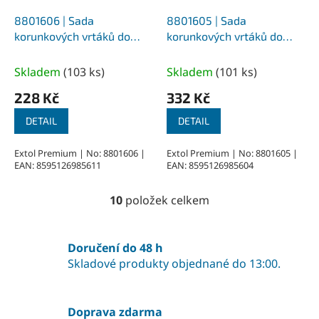
8801606 | Sada
8801605 | Sada
korunkových vrtáků do
korunkových vrtáků do
dřeva průměr 19-76 mm,
dřeva průměr 19-127 mm,
hloubka vrtání 25 mm, 15-
hloubka vrtání 25 mm, 17-
Skladem
(
103 ks
)
Skladem
(
101 ks
)
dílná
dílná
228 Kč
332 Kč
DETAIL
DETAIL
Extol Premium | No: 8801606 |
Extol Premium | No: 8801605 |
EAN: 8595126985611
EAN: 8595126985604
10
položek celkem
O
v
l
á
Doručení do 48 h
d
Skladové produkty objednané do 13:00.
a
c
í
Doprava zdarma
p