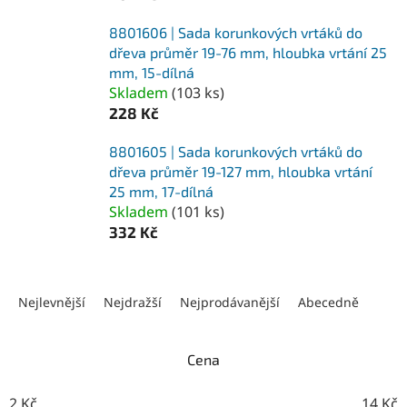
8801606 | Sada korunkových vrtáků do
dřeva průměr 19-76 mm, hloubka vrtání 25
mm, 15-dílná
Skladem
(
103 ks
)
228 Kč
8801605 | Sada korunkových vrtáků do
dřeva průměr 19-127 mm, hloubka vrtání
25 mm, 17-dílná
Skladem
(
101 ks
)
332 Kč
Ř
a
Nejlevnější
Nejdražší
Nejprodávanější
Abecedně
z
e
n
Cena
í
p
2
Kč
14
Kč