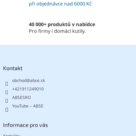
při objednávce nad 6000 Kč
r
v
k
y
40 000+ produktů v nabídce
v
Pro firmy i domácí kutily.
ý
p
i
Z
s
á
u
p
a
Kontakt
t
obchod
@
abse.sk
í
+421911249010
ABSESRO
YouTube – ABSE
Informace pro vás
Kontakty