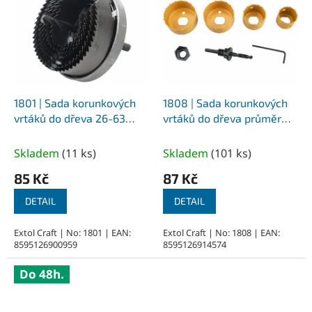
1801 | Sada korunkových
1808 | Sada korunkových
vrtáků do dřeva 26-63
vrtáků do dřeva průměr
mm, hloubka vrtání 25
32-38-51-54 mm, hloubka
mm, uchycení průměr 6
vrtání 25 mm, uchycení
Skladem
(
11 ks
)
Skladem
(
101 ks
)
mm
průměr 6 mm
85 Kč
87 Kč
DETAIL
DETAIL
Extol Craft | No: 1801 | EAN:
Extol Craft | No: 1808 | EAN:
8595126900959
8595126914574
Do 48h.