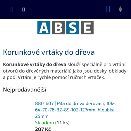
Přejít
NÁKUP
na
KOŠÍK
obsah
Korunkové vrtáky do dřeva
Korunkové vrtáky do dřeva
slouží speciálně pro vrtání
otvorů do dřevěných materiálů jako jsou desky, obklady
a pod. Vrtání je rychlé pomocí ručních vrtaček.
Nejprodávanější
8801607 | Pila do dřeva děrovací, 10ks,
64-70-76-82-89-102-127mm, hloubka
25mm
Skladem
(
11 ks
)
207 Kč