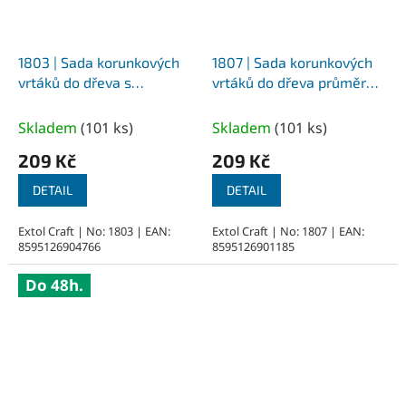
1803 | Sada korunkových
1807 | Sada korunkových
vrtáků do dřeva s
vrtáků do dřeva průměr
kalenými zuby průměr 60-
54-76-89-102-127 mm,
67-74-81-95 mm, hloubka
hloubka vrtání 25 mm,
Skladem
(
101 ks
)
Skladem
(
101 ks
)
vrtání 38 mm, uchycení
uchycení průměr 10 mm
209 Kč
209 Kč
průměr 10 mm
DETAIL
DETAIL
Extol Craft | No: 1803 | EAN:
Extol Craft | No: 1807 | EAN:
8595126904766
8595126901185
Do 48h.