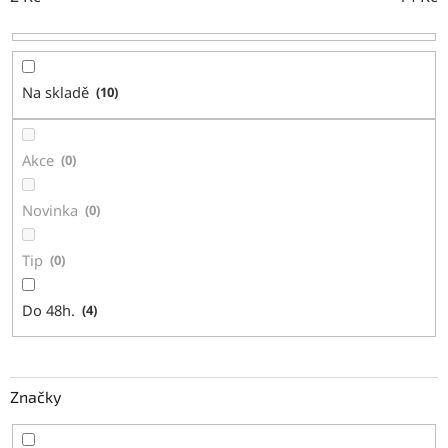
r
o
d
u
Na skladě
10
k
t
ů
Akce
0
Novinka
0
Tip
0
Do 48h.
4
Značky