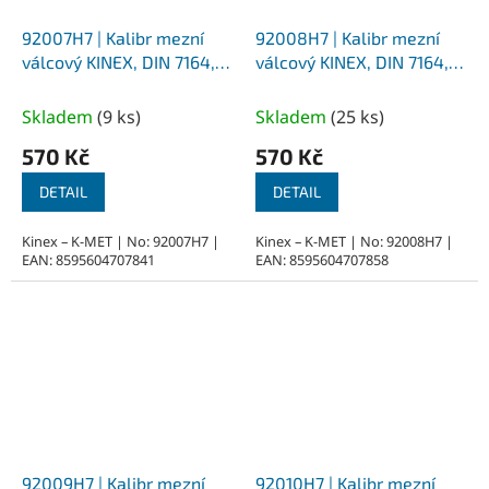
92007H7 | Kalibr mezní
92008H7 | Kalibr mezní
válcový KINEX, DIN 7164,
válcový KINEX, DIN 7164,
průměr 7 mm - H7
průměr 8 mm - H7
Skladem
(
9 ks
)
Skladem
(
25 ks
)
570 Kč
570 Kč
DETAIL
DETAIL
Kinex – K-MET | No: 92007H7 |
Kinex – K-MET | No: 92008H7 |
EAN: 8595604707841
EAN: 8595604707858
92009H7 | Kalibr mezní
92010H7 | Kalibr mezní