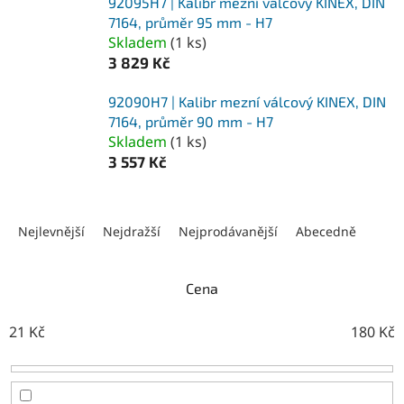
92095H7 | Kalibr mezní válcový KINEX, DIN
7164, průměr 95 mm - H7
Skladem
(
1 ks
)
3 829 Kč
92090H7 | Kalibr mezní válcový KINEX, DIN
7164, průměr 90 mm - H7
Skladem
(
1 ks
)
3 557 Kč
Ř
a
Nejlevnější
Nejdražší
Nejprodávanější
Abecedně
z
e
n
Cena
í
p
21
Kč
180
Kč
r
o
d