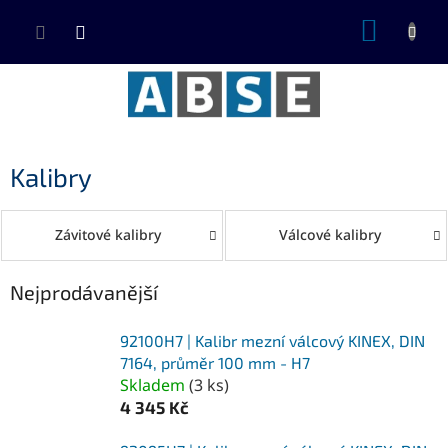
Přejít
NÁKUP
na
KOŠÍK
obsah
Kalibry
Závitové kalibry
Válcové kalibry
Nejprodávanější
92100H7 | Kalibr mezní válcový KINEX, DIN
7164, průměr 100 mm - H7
Skladem
(
3 ks
)
4 345 Kč