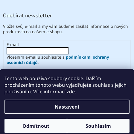
Odebírat newsletter
Vložte svůj e-mail a my vám budeme zasílat informace o nových
produktech na našem e-shopu.
E-mail
Vložením e-mailu souhlasíte s
podmínkami ochrany
osobních údajů
.
PŘIHLÁSIT SE
Tento web používá soubory cookie. Dalším
procházením tohoto webu vyjadřujete souhlas s jejich
používáním. Více informací zde.
Vytvořil Shoptet
Nastavení
Copyright 2026
ABSE
. Všechna práva vyhrazena.
Upravit
Odmítnout
Souhlasím
nastavení cookies