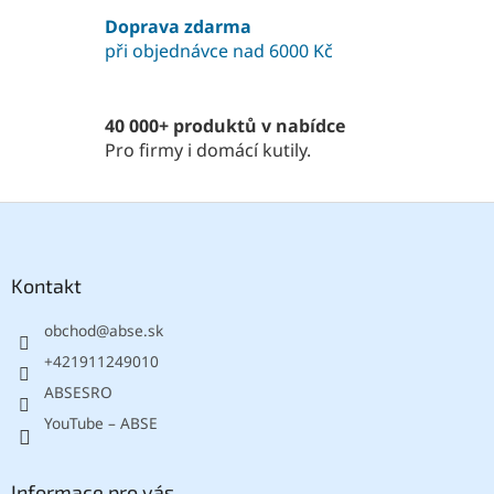
v
Doprava zdarma
k
při objednávce nad 6000 Kč
y
v
ý
p
40 000+ produktů v nabídce
i
Pro firmy i domácí kutily.
s
u
Z
á
p
a
Kontakt
t
obchod
@
abse.sk
í
+421911249010
ABSESRO
YouTube – ABSE
Informace pro vás