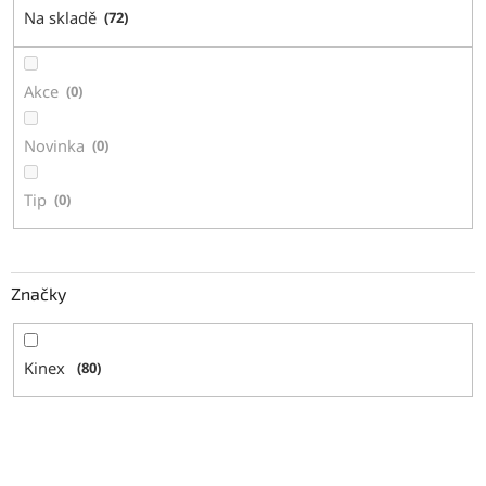
u
Na skladě
72
k
t
ů
Akce
0
Novinka
0
Tip
0
Značky
Kinex
80
V