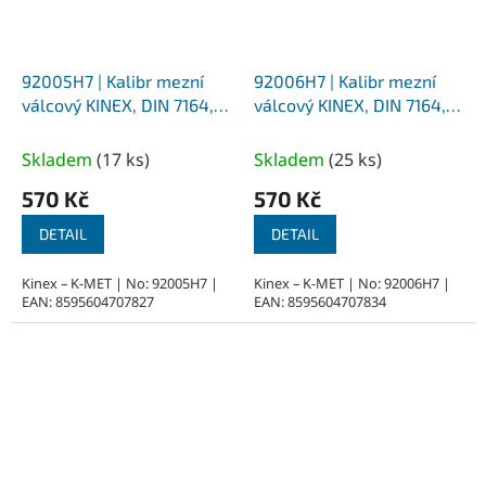
92005H7 | Kalibr mezní
92006H7 | Kalibr mezní
válcový KINEX, DIN 7164,
válcový KINEX, DIN 7164,
průměr 5 mm - H7
průměr 6 mm - H7
Skladem
(
17 ks
)
Skladem
(
25 ks
)
570 Kč
570 Kč
DETAIL
DETAIL
Kinex – K-MET | No: 92005H7 |
Kinex – K-MET | No: 92006H7 |
EAN: 8595604707827
EAN: 8595604707834