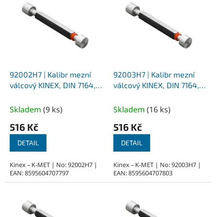
ý
p
i
s
p
r
o
d
92002H7 | Kalibr mezní
92003H7 | Kalibr mezní
u
válcový KINEX, DIN 7164,
válcový KINEX, DIN 7164,
k
průměr 2 mm - H7
průměr 3 mm - H7
t
Skladem
(
9 ks
)
Skladem
(
16 ks
)
ů
516 Kč
516 Kč
DETAIL
DETAIL
Kinex – K-MET | No: 92002H7 |
Kinex – K-MET | No: 92003H7 |
EAN: 8595604707797
EAN: 8595604707803