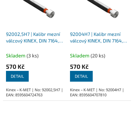
92002,5H7 | Kalibr mezní
92004H7 | Kalibr mezní
válcový KINEX, DIN 7164,
válcový KINEX, DIN 7164,
průměr 2,5 mm - H7
průměr 4 mm - H7
Skladem
(
3 ks
)
Skladem
(
20 ks
)
570 Kč
570 Kč
DETAIL
DETAIL
Kinex – K-MET | No: 92002,5H7 |
Kinex – K-MET | No: 92004H7 |
EAN: 8595604724763
EAN: 8595604707810