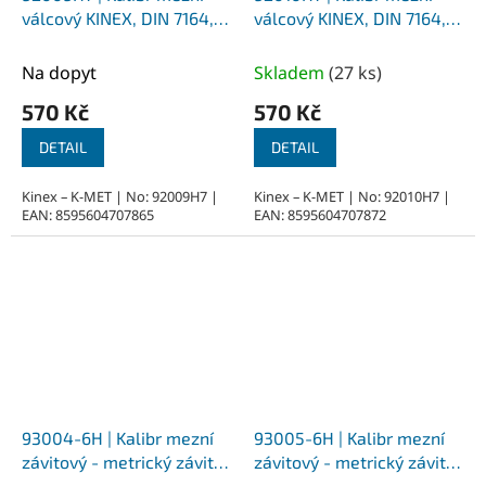
válcový KINEX, DIN 7164,
válcový KINEX, DIN 7164,
průměr 9 mm - H7
průměr 10 mm - H7
Na dopyt
Skladem
(
27 ks
)
570 Kč
570 Kč
DETAIL
DETAIL
Kinex – K-MET | No: 92009H7 |
Kinex – K-MET | No: 92010H7 |
EAN: 8595604707865
EAN: 8595604707872
93004-6H | Kalibr mezní
93005-6H | Kalibr mezní
závitový - metrický závit
závitový - metrický závit
KINEX, DIN 13, M4x0,7 - 6H
KINEX, DIN 13, M5x0,8 - 6H