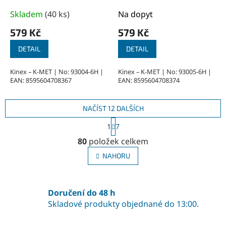
Skladem
(
40 ks
)
Na dopyt
579 Kč
579 Kč
DETAIL
DETAIL
Kinex – K-MET | No: 93004-6H |
Kinex – K-MET | No: 93005-6H |
EAN: 8595604708367
EAN: 8595604708374
NAČÍST 12 DALŠÍCH
S
1
7
t
O
r
80
položek celkem
v
á
l
n
NAHORU
á
k
o
d
v
a
á
Doručení do 48 h
c
n
í
Skladové produkty objednané do 13:00.
í
p
r