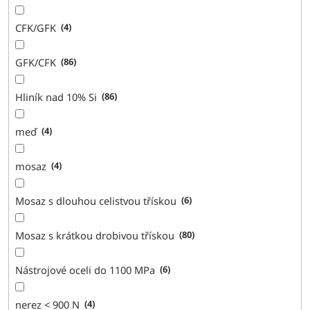
CFK/GFK
4
GFK/CFK
86
Hliník nad 10% Si
86
meď
4
mosaz
4
Mosaz s dlouhou celistvou třískou
6
Mosaz s krátkou drobivou třískou
80
Nástrojové oceli do 1100 MPa
6
nerez < 900 N
4