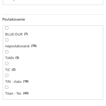
Povlakovanie
BLUE-DUR
7
nepovlakované
70
TiAlN
3
TiC
2
TiN - zlato
18
Titan - Tec
43