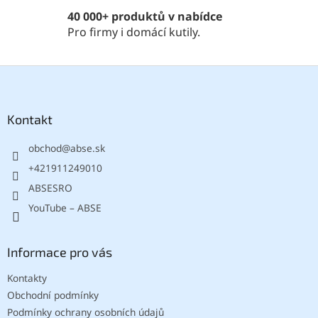
p
40 000+ produktů v nabídce
i
Pro firmy i domácí kutily.
s
u
Z
á
p
a
Kontakt
t
obchod
@
abse.sk
í
+421911249010
ABSESRO
YouTube – ABSE
Informace pro vás
Kontakty
Obchodní podmínky
Podmínky ochrany osobních údajů