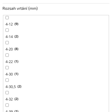
Rozsah vrtání (mm)
4-12
9
4-14
2
4-20
8
4-22
1
4-30
1
4-30,5
2
4-32
2
4-39
1