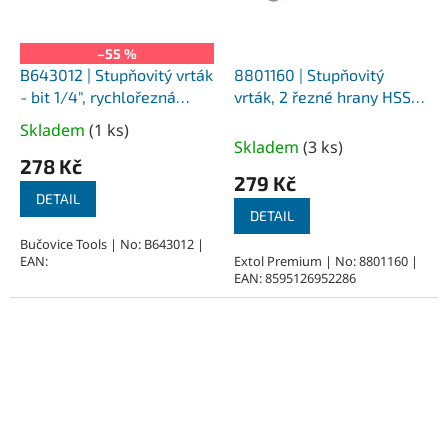
–55 %
B643012 | Stupňovitý vrták
8801160 | Stupňovitý
- bit 1/4", rychlořezná
vrták, 2 řezné hrany HSS,
ocel, průměr 4-12 mm
DIN 1412C, průměr 4-12
Skladem
(
1 ks
)
Průměrné
mm
Skladem
(
3 ks
)
hodnocení
278 Kč
produktu
279 Kč
je
DETAIL
DETAIL
5,0
z
Bučovice Tools | No: B643012 |
EAN:
Extol Premium | No: 8801160 |
5
EAN: 8595126952286
hvězdiček.