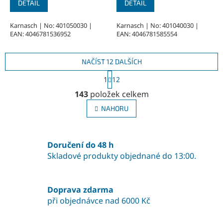
je
je
DETAIL
DETAIL
5,0
5,0
z
z
Karnasch | No: 401050030 |
Karnasch | No: 401040030 |
EAN: 4046781536952
EAN: 4046781585554
5
5
hvězdiček.
hvězdiček.
NAČÍST 12 DALŠÍCH
S
1
12
t
O
r
143
položek celkem
v
á
l
n
NAHORU
á
k
o
d
v
a
á
Doručení do 48 h
c
n
í
Skladové produkty objednané do 13:00.
í
p
r
v
Doprava zdarma
k
při objednávce nad 6000 Kč
y
v
ý