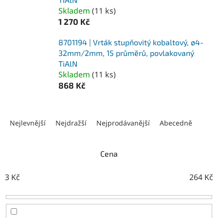
Skladem
(
11 ks
)
1 270 Kč
8701194 | Vrták stupňovitý kobaltový, ø4-
32mm/2mm, 15 průměrů, povlakovaný
TiAlN
Skladem
(
11 ks
)
868 Kč
Ř
a
Nejlevnější
Nejdražší
Nejprodávanější
Abecedně
z
e
n
Cena
í
p
3
Kč
264
Kč
r
o
d
u