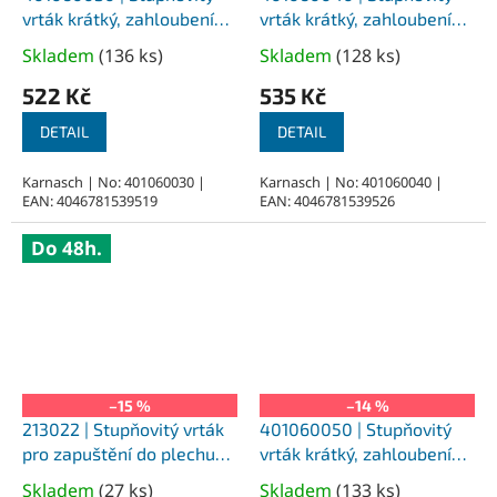
vrták krátký, zahloubení
vrták krátký, zahloubení
90°, pro díru na závit M3
90°, pro díru na závit M4
Skladem
(
136 ks
)
Skladem
(
128 ks
)
Průměrné
Průměrné
hodnocení
hodnocení
522 Kč
535 Kč
produktu
produktu
je
je
DETAIL
DETAIL
5,0
5,0
z
z
Karnasch | No: 401060030 |
Karnasch | No: 401060040 |
EAN: 4046781539519
EAN: 4046781539526
5
5
hvězdiček.
hvězdiček.
Do 48h.
–15 %
–14 %
213022 | Stupňovitý vrták
401060050 | Stupňovitý
pro zapuštění do plechu
vrták krátký, zahloubení
4-14 mm, nepovlakovaný
90°, pro díru na závit M5
Skladem
(
27 ks
)
Skladem
(
133 ks
)
Průměrné
Průměrné