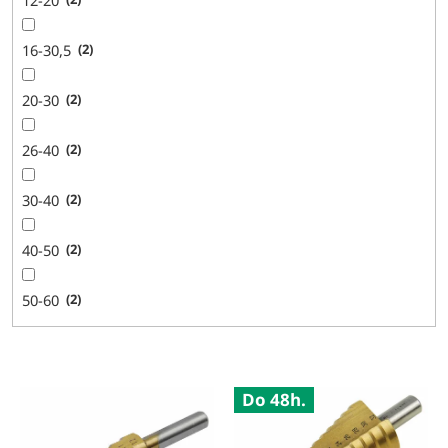
16-30,5
2
20-30
2
26-40
2
30-40
2
40-50
2
50-60
2
V
Do 48h.
ý
p