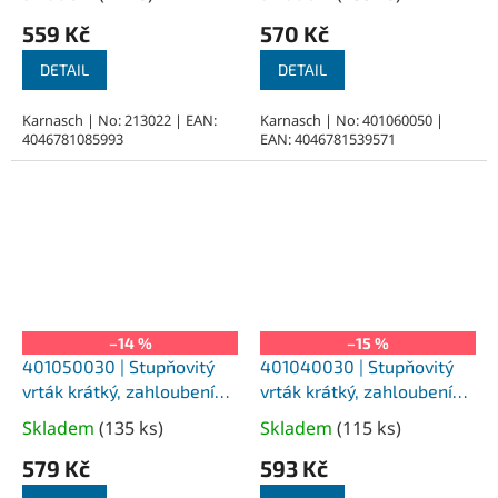
hodnocení
hodnocení
559 Kč
570 Kč
produktu
produktu
je
je
DETAIL
DETAIL
5,0
5,0
z
z
Karnasch | No: 213022 | EAN:
Karnasch | No: 401060050 |
4046781085993
EAN: 4046781539571
5
5
hvězdiček.
hvězdiček.
–14 %
–15 %
401050030 | Stupňovitý
401040030 | Stupňovitý
vrták krátký, zahloubení
vrták krátký, zahloubení
180°, pro přechodnou díru,
90°, pro přechodnou díru,
Skladem
(
135 ks
)
Skladem
(
115 ks
)
Průměrné
Průměrné
pro závit M3
pro závit M3
hodnocení
hodnocení
579 Kč
593 Kč
produktu
produktu