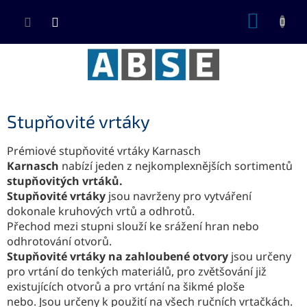
Přejít
NÁKUP
na
KOŠÍK
obsah
Stupňovité vrtáky
Prémiové stupňovité vrtáky Karnasch
Karnasch
nabízí jeden z nejkomplexnějších sortimentů
stupňovitých vrtáků.
Stupňovité vrtáky
jsou navrženy pro vytváření
dokonale kruhových vrtů a odhrotů.
Přechod mezi stupni slouží ke srážení hran nebo
odhrotování otvorů.
Stupňovité vrtáky na zahloubené otvory
jsou určeny
pro vrtání do tenkých materiálů, pro zvětšování již
existujících otvorů a pro vrtání na šikmé ploše
nebo. Jsou určeny k použití na všech ručních vrtačkách.