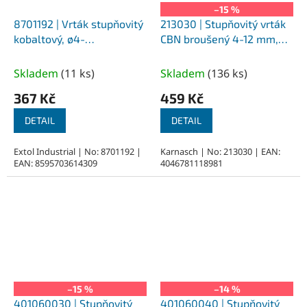
–15 %
8701192 | Vrták stupňovitý
213030 | Stupňovitý vrták
kobaltový, ø4-
CBN broušený 4-12 mm,
22mm/2mm, 10 průměrů,
nepovlakovaný
povlakovaný TiAlN
Skladem
(
11 ks
)
Skladem
(
136 ks
)
367 Kč
459 Kč
DETAIL
DETAIL
Extol Industrial | No: 8701192 |
Karnasch | No: 213030 | EAN:
EAN: 8595703614309
4046781118981
–15 %
–14 %
401060030 | Stupňovitý
401060040 | Stupňovitý