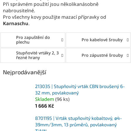
Při správném použití jsou několikanásobně
nabrousitelné.
Pro všechny kovy použijte mazací přípravky od
Karnaschu
.
Pro zapuštění do
Pro kabelové šrouby
plechu
Stupňovité vrtáky 2, 3
Pro zápustné šrouby
řezné hrany
Nejprodávanější
213035 | Stupňovitý vrták CBN broušený 6-
32 mm, povlakovaný
Skladem
(
96 ks
)
1 666 Kč
8701195 | Vrták stupňovitý kobaltový, ø4-
39mm/3mm, 13 průměrů, povlakovaný
TiAlN