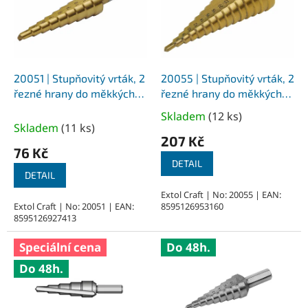
i
s
p
r
o
d
20051 | Stupňovitý vrták, 2
20055 | Stupňovitý vrták, 2
u
řezné hrany do měkkých
řezné hrany do měkkých
k
materiálů průměr 4-12
materiálů průměr 4-32
Skladem
(
12 ks
)
Průměrné
t
mm, stopka 6 mm,
mm, stopka 10 mm,
Skladem
(
11 ks
)
hodnocení
ů
povlakovaný TiC
povlakovaný TiC
207 Kč
produktu
76 Kč
je
DETAIL
DETAIL
5,0
z
Extol Craft | No: 20055 | EAN:
Extol Craft | No: 20051 | EAN:
8595126953160
5
8595126927413
hvězdiček.
Speciální cena
Do 48h.
Do 48h.