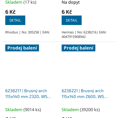
Skladem
(
17 ks
)
Na dopyt
6 Kč
6 Kč
DETAIL
DETAIL
Rhodius | No: 305258 | EAN:
Hermes | No: 6238216| EAN:
4047915908942
Prodej balení
Prodej balení
6238217 | Brusný arch
6238221 | Brusný arch
115x140 mm Z320, WS
115x140 mm Z600, WS
Flex 16
Flex 16
Skladem
(
9014 ks
)
Skladem
(
39200 ks
)