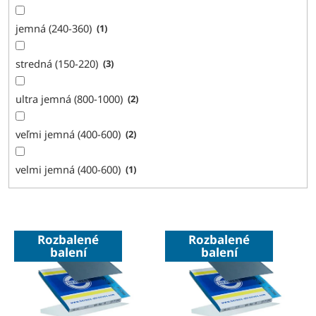
jemná (240-360)
1
stredná (150-220)
3
ultra jemná (800-1000)
2
veľmi jemná (400-600)
2
velmi jemná (400-600)
1
V
Rozbalené
Rozbalené
ý
balení
balení
p
i
s
p