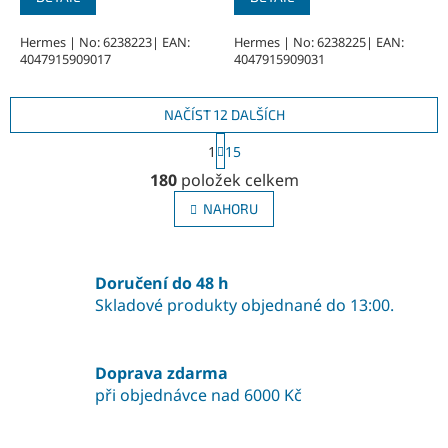
Hermes | No: 6238223| EAN:
Hermes | No: 6238225| EAN:
4047915909017
4047915909031
NAČÍST 12 DALŠÍCH
S
1
15
t
O
r
180
položek celkem
v
á
l
n
NAHORU
á
k
o
d
v
a
á
Doručení do 48 h
c
n
í
Skladové produkty objednané do 13:00.
í
p
r
v
Doprava zdarma
k
při objednávce nad 6000 Kč
y
v
ý