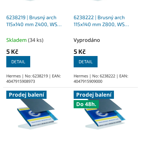
r
o
d
6238219 | Brusný arch
6238222 | Brusný arch
u
115x140 mm Z400, WS
115x140 mm Z800, WS
k
Flex 16
Flex 16
t
Skladem
(
34 ks
)
Vyprodáno
ů
5 Kč
5 Kč
DETAIL
DETAIL
Hermes | No: 6238219 | EAN:
Hermes | No: 6238222 | EAN:
4047915908973
4047915909000
Prodej balení
Prodej balení
Do 48h.