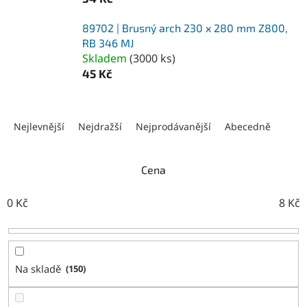
89702 | Brusný arch 230 x 280 mm Z800,
RB 346 MJ
Skladem
(
3000 ks
)
45 Kč
Ř
a
Nejlevnější
Nejdražší
Nejprodávanější
Abecedně
z
e
n
Cena
í
p
0
Kč
8
Kč
r
o
d
u
Na skladě
150
k
t
ů