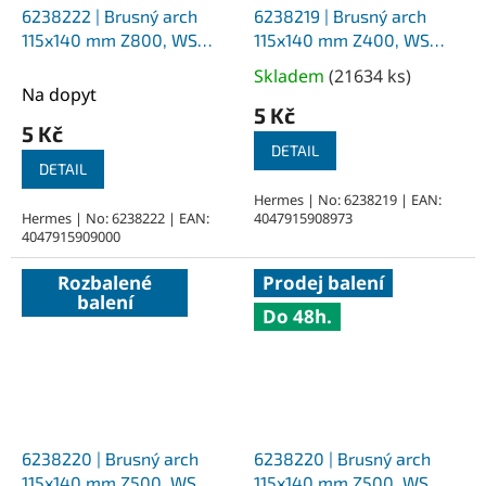
6238222 | Brusný arch
6238219 | Brusný arch
115x140 mm Z800, WS
115x140 mm Z400, WS
Flex 16
Flex 16
Skladem
(
21634 ks
)
Průměrné
Na dopyt
hodnocení
5 Kč
produktu
5 Kč
je
DETAIL
DETAIL
5,0
z
Hermes | No: 6238219 | EAN:
Hermes | No: 6238222 | EAN:
4047915908973
5
4047915909000
hvězdiček.
Rozbalené
Prodej balení
balení
Do 48h.
6238220 | Brusný arch
6238220 | Brusný arch
115x140 mm Z500, WS
115x140 mm Z500, WS