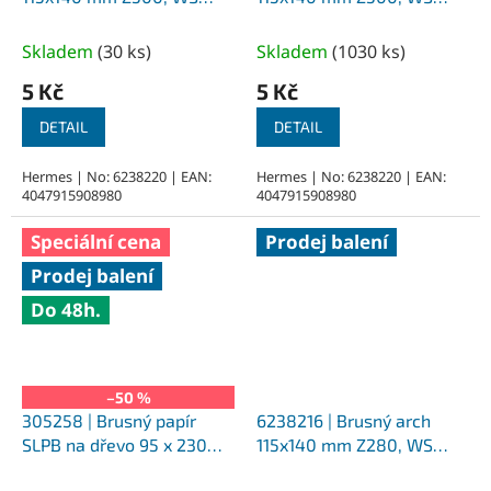
Flex 16
Flex 16
Skladem
(
30 ks
)
Skladem
(
1030 ks
)
5 Kč
5 Kč
DETAIL
DETAIL
Hermes | No: 6238220 | EAN:
Hermes | No: 6238220 | EAN:
4047915908980
4047915908980
Speciální cena
Prodej balení
Prodej balení
Do 48h.
–50 %
305258 | Brusný papír
6238216 | Brusný arch
SLPB na dřevo 95 x 230
115x140 mm Z280, WS
mm, Z 100
Flex 16