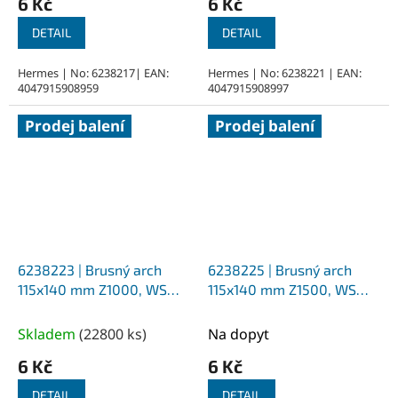
6 Kč
6 Kč
DETAIL
DETAIL
Hermes | No: 6238217| EAN:
Hermes | No: 6238221 | EAN:
4047915908959
4047915908997
Prodej balení
Prodej balení
6238223 | Brusný arch
6238225 | Brusný arch
115x140 mm Z1000, WS
115x140 mm Z1500, WS
Flex 16
Flex 16
Skladem
(
22800 ks
)
Na dopyt
6 Kč
6 Kč
DETAIL
DETAIL