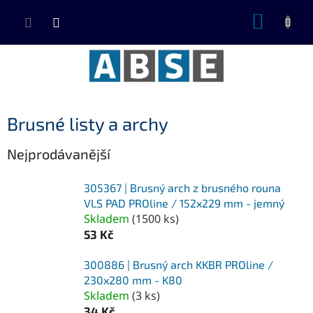
Přejít
NÁKUP
na
KOŠÍK
obsah
Brusné listy a archy
Nejprodávanější
305367 | Brusný arch z brusného rouna
VLS PAD PROline / 152x229 mm - jemný
Skladem
(
1500 ks
)
53 Kč
300886 | Brusný arch KKBR PROline /
230x280 mm - K80
Skladem
(
3 ks
)
34 Kč