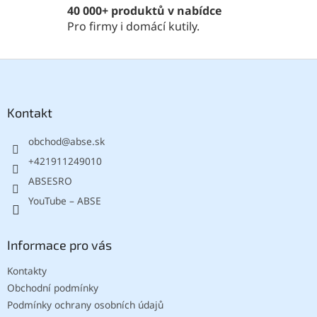
p
40 000+ produktů v nabídce
i
Pro firmy i domácí kutily.
s
u
Z
á
p
a
Kontakt
t
obchod
@
abse.sk
í
+421911249010
ABSESRO
YouTube – ABSE
Informace pro vás
Kontakty
Obchodní podmínky
Podmínky ochrany osobních údajů