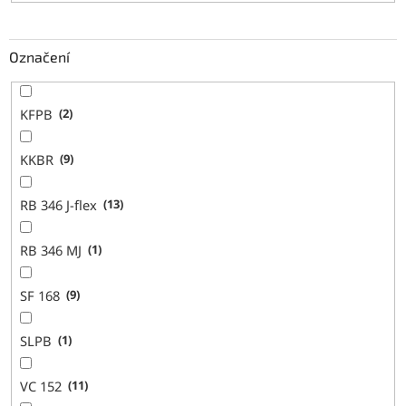
Označení
KFPB
2
KKBR
9
RB 346 J-flex
13
RB 346 MJ
1
SF 168
9
SLPB
1
VC 152
11