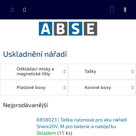
Přejít
NÁKUP
na
KOŠÍK
obsah
Uskladnění nářadí
Odkládací misky a
Tašky
magnetické lišty
Plastové boxy
Kovové boxy
Nejprodávanější
8858023 | Taška nylonová pro aku nářadí
Share20V, M pro baterie a nabíječku
Skladem
(
11 ks
)