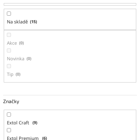
o
d
u
Na skladě
15
k
t
ů
Akce
0
Novinka
0
Tip
0
Značky
Extol Craft
9
Extol Premium
6