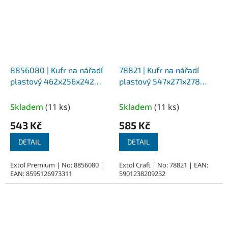
8856080 | Kufr na nářadí
78821 | Kufr na nářadí
plastový 462x256x242
plastový 547x271x278
mm, polykarbonátové
mm, 3 přihrádky na víku,
průhledné víko
hliníkové zámky
Skladem
(
11 ks
)
Skladem
(
11 ks
)
543 Kč
585 Kč
DETAIL
DETAIL
Extol Premium | No: 8856080 |
Extol Craft | No: 78821 | EAN:
EAN: 8595126973311
5901238209232