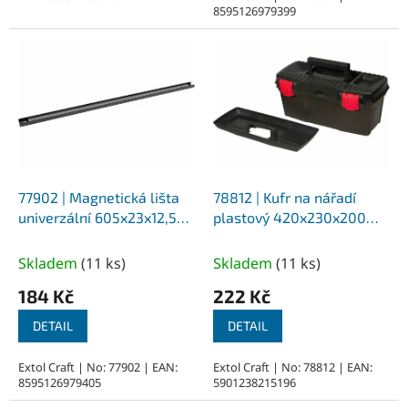
8595126979399
hvězdiček.
77902 | Magnetická lišta
78812 | Kufr na nářadí
univerzální 605x23x12,5
plastový 420x230x200
mm, uchycení na 2 šrouby
mm
Skladem
(
11 ks
)
Skladem
(
11 ks
)
184 Kč
222 Kč
DETAIL
DETAIL
Extol Craft | No: 77902 | EAN:
Extol Craft | No: 78812 | EAN:
8595126979405
5901238215196