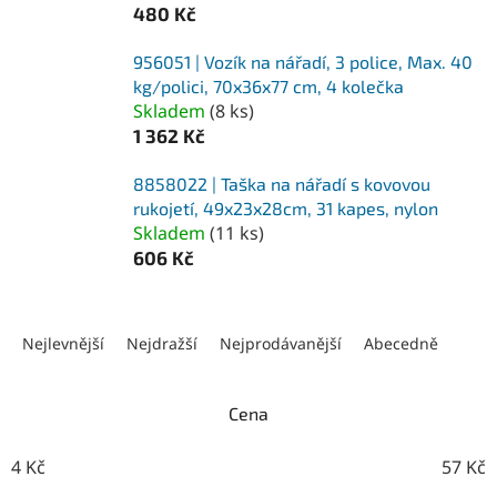
480 Kč
956051 | Vozík na nářadí, 3 police, Max. 40
kg/polici, 70x36x77 cm, 4 kolečka
Skladem
(
8 ks
)
1 362 Kč
8858022 | Taška na nářadí s kovovou
rukojetí, 49x23x28cm, 31 kapes, nylon
Skladem
(
11 ks
)
606 Kč
Ř
a
Nejlevnější
Nejdražší
Nejprodávanější
Abecedně
z
e
n
Cena
í
p
4
Kč
57
Kč
r