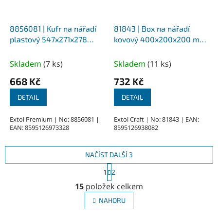
8856081 | Kufr na nářadí
81843 | Box na nářadí
plastový 547x271x278
kovový 400x200x200 mm
mm, polykarbonátové
- 5-dílný
průhledné víko
Skladem
(
7 ks
)
Skladem
(
11 ks
)
668 Kč
732 Kč
DETAIL
DETAIL
Extol Premium | No: 8856081 |
Extol Craft | No: 81843 | EAN:
EAN: 8595126973328
8595126938082
NAČÍST DALŠÍ 3
S
1
2
t
O
r
15
položek celkem
v
á
l
n
NAHORU
á
k
o