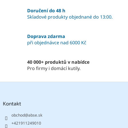
d
v
a
á
Doručení do 48 h
c
n
í
Skladové produkty objednané do 13:00.
í
p
r
v
Doprava zdarma
k
při objednávce nad 6000 Kč
y
v
ý
p
40 000+ produktů v nabídce
i
Pro firmy i domácí kutily.
s
u
Z
á
p
a
Kontakt
t
obchod
@
abse.sk
í
+421911249010