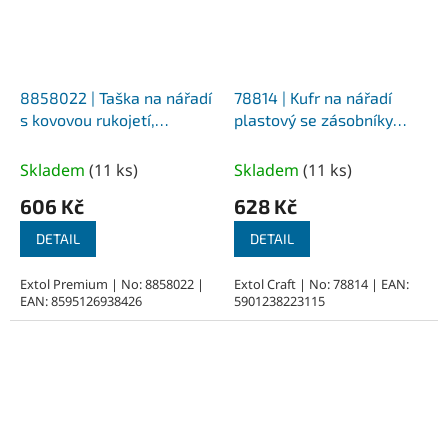
8858022 | Taška na nářadí
78814 | Kufr na nářadí
s kovovou rukojetí,
plastový se zásobníky
49x23x28cm, 31 kapes,
525x256x325 mm, 4
nylon
přihrádky ve víku, 3
Skladem
(
11 ks
)
Skladem
(
11 ks
)
odnímatelné zásobníky
606 Kč
628 Kč
DETAIL
DETAIL
Extol Premium | No: 8858022 |
Extol Craft | No: 78814 | EAN:
EAN: 8595126938426
5901238223115