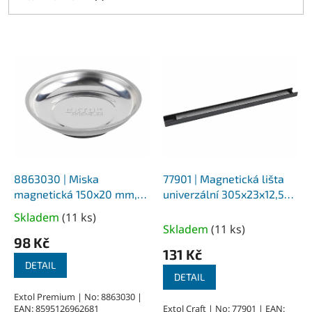
V
ý
p
i
s
p
r
o
d
8863030 | Miska
77901 | Magnetická lišta
u
magnetická 150x20 mm,
univerzální 305x23x12,5
k
nerez
mm, uchycení na 2 šrouby
Skladem
(
11 ks
)
Průměrné
t
Skladem
(
11 ks
)
hodnocení
ů
98 Kč
produktu
131 Kč
je
DETAIL
DETAIL
5,0
z
Extol Premium | No: 8863030 |
EAN: 8595126962681
Extol Craft | No: 77901 | EAN:
5