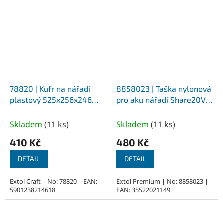
78820 | Kufr na nářadí
8858023 | Taška nylonová
plastový 525x256x246
pro aku nářadí Share20V,
mm - 4 přihrádky na víku,
M pro baterie a nabíječku
plastové zámky
Skladem
(
11 ks
)
Skladem
(
11 ks
)
410 Kč
480 Kč
DETAIL
DETAIL
Extol Craft | No: 78820 | EAN:
Extol Premium | No: 8858023 |
5901238214618
EAN: 35522021149