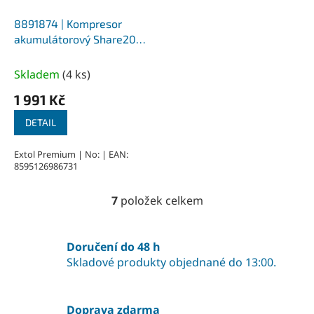
8891874 | Kompresor
akumulátorový Share20V,
1x 2Ah Li-ion, 11bar, EXTOL
PREMIUM
Skladem
(
4 ks
)
1 991 Kč
DETAIL
Extol Premium | No: | EAN:
8595126986731
7
položek celkem
O
v
l
á
Doručení do 48 h
d
Skladové produkty objednané do 13:00.
a
c
í
Doprava zdarma
p