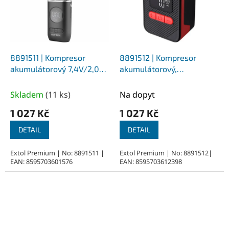
8891511 | Kompresor
8891512 | Kompresor
akumulátorový 7,4V/2,0Ah
akumulátorový,
max. 10bar, 15l/min
8V/500mAh Li-ion, Max.
10,3bar, 12l/min
Skladem
(
11 ks
)
Na dopyt
1 027 Kč
1 027 Kč
DETAIL
DETAIL
Extol Premium | No: 8891511 |
Extol Premium | No: 8891512|
EAN: 8595703601576
EAN: 8595703612398