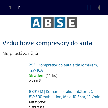
Přejít
NÁKUP
na
KOŠÍK
obsah
Vzduchové kompresory do auta
Nejprodávanější
252 | Kompresor do auta s tlakoměrem,
12V/10A
Skladem
(
11 ks
)
271 Kč
8891512 | Kompresor akumulátorový,
8V/500mAh Li-ion, Max. 10,3bar, 12l/min
Na dopyt
1 027 Kč