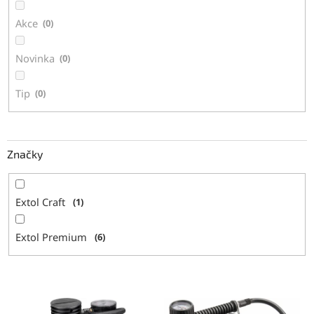
ů
Akce
0
Novinka
0
Tip
0
Značky
Extol Craft
1
Extol Premium
6
V
ý