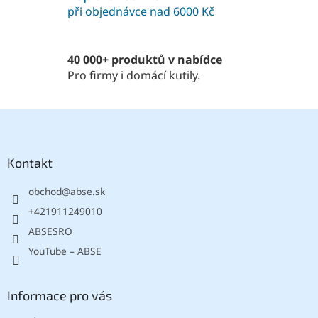
při objednávce nad 6000 Kč
r
v
k
y
40 000+ produktů v nabídce
v
Pro firmy i domácí kutily.
ý
p
i
Z
s
á
u
p
a
Kontakt
t
obchod
@
abse.sk
í
+421911249010
ABSESRO
YouTube – ABSE
Informace pro vás