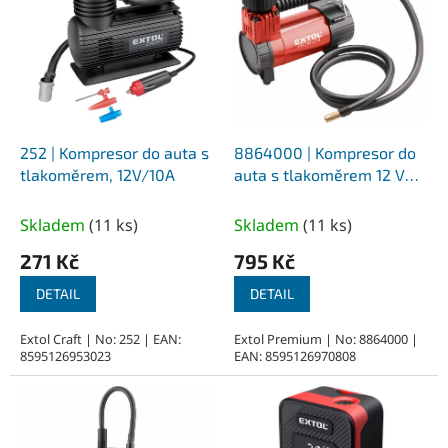
p
i
s
p
r
o
d
252 | Kompresor do auta s
8864000 | Kompresor do
u
tlakoměrem, 12V/10A
auta s tlakoměrem 12 V
k
6,9 bar, 24 l/min, 1,3 kg
t
Skladem
(
11 ks
)
Skladem
(
11 ks
)
ů
271 Kč
795 Kč
DETAIL
DETAIL
Extol Craft | No: 252 | EAN:
Extol Premium | No: 8864000 |
8595126953023
EAN: 8595126970808