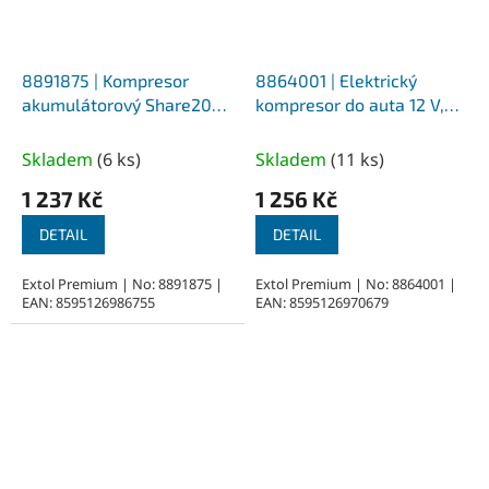
8891875 | Kompresor
8864001 | Elektrický
akumulátorový Share20V
kompresor do auta 12 V,
bez aku a nabíječky, 11 bar
10,3 bar, 25 l/min, 1,7 kg
Skladem
(
6 ks
)
Skladem
(
11 ks
)
1 237 Kč
1 256 Kč
DETAIL
DETAIL
Extol Premium | No: 8891875 |
Extol Premium | No: 8864001 |
EAN: 8595126986755
EAN: 8595126970679