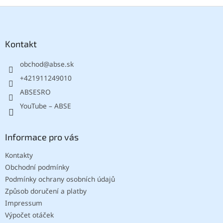
Z
á
p
a
Kontakt
t
obchod
@
abse.sk
í
+421911249010
ABSESRO
YouTube – ABSE
Informace pro vás
Kontakty
Obchodní podmínky
Podmínky ochrany osobních údajů
Způsob doručení a platby
Impressum
Výpočet otáček