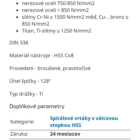
nerezové oceli 750-850 N/mm2
nerezové oceli > 850 N/mm2
slitiny Cr-Ni ≤ 1500 N/mm2 měď, Cu- , bronz ≤
850 N/mm2
Titan, Ti-slitiny ≤ 1250 N/mm2
DIN 338
Materiál nástroje - HSS Co8
Provedení - broušené, pravotočivé
Úhel špičky - 128°
Typ drážky - Ti
Doplňkové parametry
Spirálové vrtáky s válcovou
Kategorie
:
stopkou HSS
Záruka
:
24 mesiacov