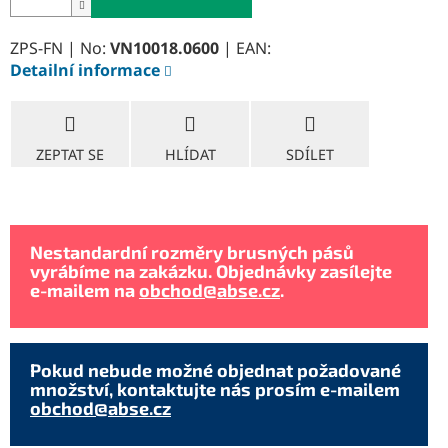
ZPS-FN | No:
VN10018.0600
| EAN:
Detailní informace
ZEPTAT SE
HLÍDAT
SDÍLET
Nestandardní rozměry brusných pásů
vyrábíme na zakázku. Objednávky zasílejte
e-mailem na
obchod@abse.cz
.
Pokud nebude možné objednat požadované
množství, kontaktujte nás prosím e-mailem
obchod@abse.cz