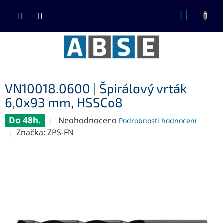
Přejít
NÁKUP
na
KOŠÍK
obsah
VN10018.0600 | Špirálový vrták
6,0x93 mm, HSSCo8
Do 48h.
Průměrné
Neohodnoceno
Podrobnosti hodnocení
hodnocení
Značka:
ZPS-FN
produktu
je
0,0
z
5
hvězdiček.