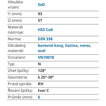
Hloubka
5xD
vrtání
:
l1 (mm)
:
93
l2 (mm)
:
57
Materiál
HSS Co8
nástroje
:
Norma
:
DIN 338
Obráběný
barevné kovy
,
liatina
,
nerez
,
materiál
:
ocel
Označení
:
VN10018
Typ
:
N
Úhel špičky
:
128°
Geometrie
:
λ 25°-30°
Pravá spirála
:
RH
Řezání špičky
:
tvar C
Průměr (mm)
:
6