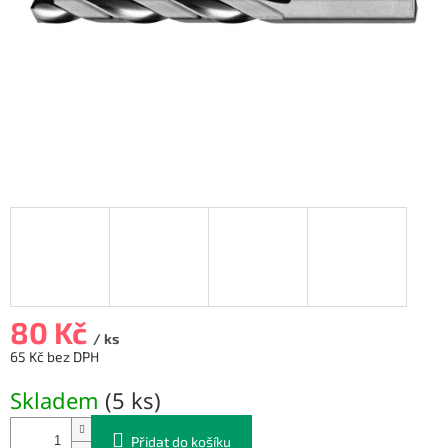
80 Kč
/ ks
65 Kč bez DPH
Měrná
Skladem
(
5 ks
)
cena:
Přidat do košíku