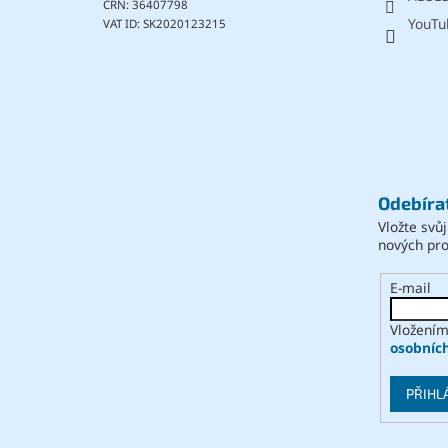
CRN: 36407798
YouTu
VAT ID: SK2020123215
Odebíra
Vložte svů
nových pr
E-mail
Vložením
osobníc
PŘIHL