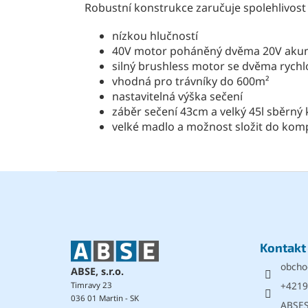
Robustní konstrukce zaručuje spolehlivost
nízkou hlučností
40V motor poháněný dvěma 20V aku
silný brushless motor se dvěma rychl
vhodná pro trávníky do 600m²
nastavitelná výška sečení
záběr sečení 43cm a velký 45l sběrný 
velké madlo a možnost složit do kom
Z
á
p
a
t
Kontakt
í
obcho
ABSE, s.r.o.
+4219
Timravy 23
036 01 Martin - SK
ABSE