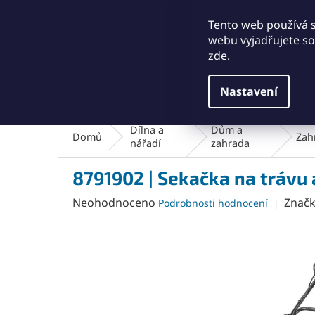
Přejít
+421911249010
obchod@abse.sk
na
Tento web používá 
obsah
webu vyjadřujete sou
zde.
Nastavení
Brusný a leštící materiál
Čištění a kartáče
Dílna a
Dům a
Domů
Zah
nářadí
zahrada
8791902 | Sekačka na trávu 
Průměrné
Neohodnoceno
Znač
Podrobnosti hodnocení
hodnocení
produktu
je
0,0
z
5
hvězdiček.