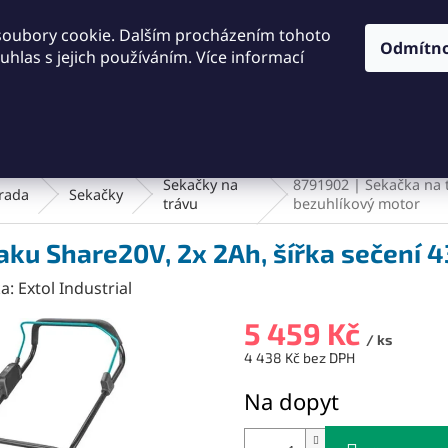
KONTAKTY
OBCHODNÍ PODMÍNKY
PODMÍNKY OCHRA
soubory cookie. Dalším procházením tohoto
Odmítn
hlas s jejich používáním. Více informací
HLEDAT
Dílna a nářadí
Frézování
Měřidla
Řezání a řezán
Sekačky na
8791902 | Sekačka na t
rada
Sekačky
trávu
bezuhlíkový motor
aku Share20V, 2x 2Ah, šířka sečení 
ka:
Extol Industrial
5 459 Kč
/ ks
4 438 Kč bez DPH
Měrná
Na dopyt
cena: