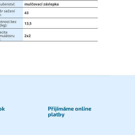
lušenství
:
mulčovací záslepka
ěr sečení
43
)
:
tnost bez
13,5
(kg)
:
acita
mulátoru
2x2
:
ok
Přijímáme online
platby