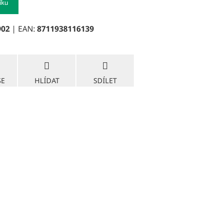
íku
902
| EAN:
8711938116139
SE
HLÍDAT
SDÍLET