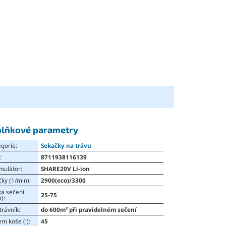
lňkové parametry
egorie
:
Sekačky na trávu
N
:
8711938116139
mulátor
:
SHARE20V Li-ion
čky (1/min)
:
2900(eco)/3300
ka sečení
25-75
)
:
trávník
:
do 600m² při pravidelném sečení
m koše (l)
:
45