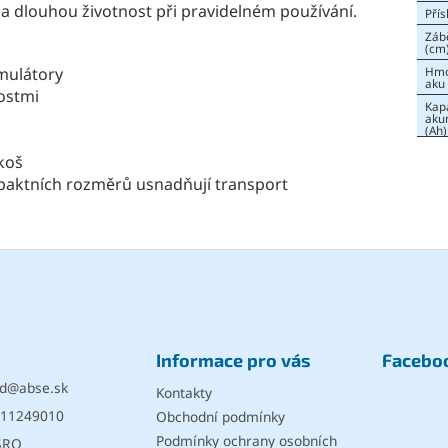
 a dlouhou životnost při pravidelném používání.
Přís
Záb
(cm
mulátory
Hmo
aku 
ostmi
Kap
aku
(Ah)
koš
paktních rozměrů usnadňují transport
Informace pro vás
Facebo
d
@
abse.sk
Kontakty
11249010
Obchodní podmínky
Podmínky ochrany osobních
SRO