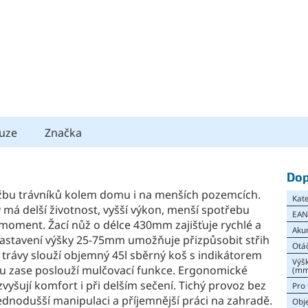
uze
Značka
Dop
žbu trávníků kolem domu i na menších pozemcích.
Kat
á delší životnost, vyšší výkon, menší spotřebu
EA
ý moment. Žací nůž o délce 430mm zajišťuje rychlé a
Aku
astavení výšky 25-75mm umožňuje přizpůsobit střih
Otá
rávy slouží objemný 45l sběrný koš s indikátorem
Výš
ku zase poslouží mulčovací funkce. Ergonomické
(mm
vyšují komfort i při delším sečení. Tichý provoz bez
Pro 
ednodušší manipulaci a příjemnější práci na zahradě.
Obje