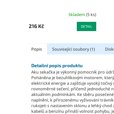
Skladem
(
5 ks
)
216 Kč
DETAIL
Popis
Související soubory (1)
Disk
Detailní popis produktu
Aku sekačka je výkonný pomocník pro údr
Poháněna je bezuhlíkovým motorem, který m
elektrické energie a zajišťuje vysoký točiv
rovnoměrné sečení, přičemž jednoduché n
aktuálním podmínkám. Ke sběru posečené t
naplnění, k přirozenému vyživování trávní
rukojeti s nastavením sklonu a lehký chod z
kabelů a benzínu přináší volnost pohybu, j