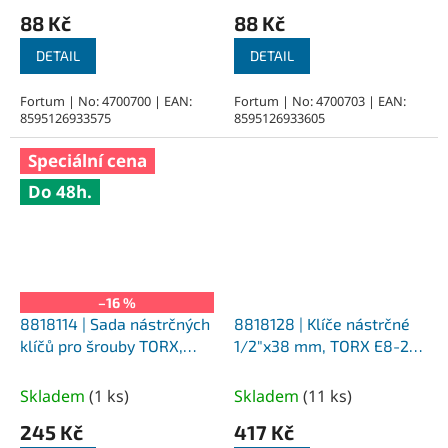
88 Kč
88 Kč
DETAIL
DETAIL
Fortum | No: 4700700 | EAN:
Fortum | No: 4700703 | EAN:
8595126933575
8595126933605
Speciální cena
Do 48h.
–16 %
8818114 | Sada nástrčných
8818128 | Klíče nástrčné
klíčů pro šrouby TORX,
1/2″x38 mm, TORX E8-24
1/4" čtyřhran, na
- 10-dílná
kolejničce 1/4″+1/2″, E5-18
Skladem
(
1 ks
)
Skladem
(
11 ks
)
- 9-dílná
245 Kč
417 Kč