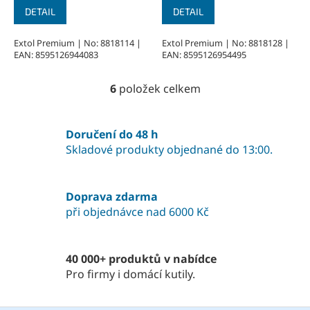
DETAIL
DETAIL
Extol Premium | No: 8818114 |
Extol Premium | No: 8818128 |
EAN: 8595126944083
EAN: 8595126954495
6
položek celkem
O
v
l
á
Doručení do 48 h
d
Skladové produkty objednané do 13:00.
a
c
í
Doprava zdarma
p
při objednávce nad 6000 Kč
r
v
k
y
40 000+ produktů v nabídce
v
Pro firmy i domácí kutily.
ý
p
i