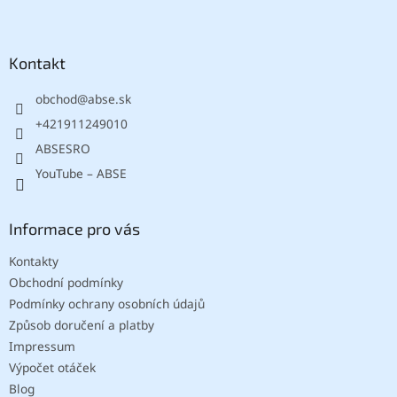
Z
s
á
u
p
a
Kontakt
t
obchod
@
abse.sk
í
+421911249010
ABSESRO
YouTube – ABSE
Informace pro vás
Kontakty
Obchodní podmínky
Podmínky ochrany osobních údajů
Způsob doručení a platby
Impressum
Výpočet otáček
Blog