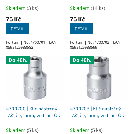
t
Skladem
(
3 ks
)
Skladem
(
14 ks
)
ů
76 Kč
76 Kč
DETAIL
DETAIL
Fortum | No: 4700701 | EAN:
Fortum | No: 4700702 | EAN:
8595126933582
8595126933599
Do 48h.
Do 48h.
4700700 | Klíč nástrčný
4700703 | Klíč nástrčný
1/2" čtyřhran, vnitřní TORX
1/2" čtyřhran, vnitřní TORX
E10x38 mm
E18x38 mm
Skladem
(
5 ks
)
Skladem
(
5 ks
)