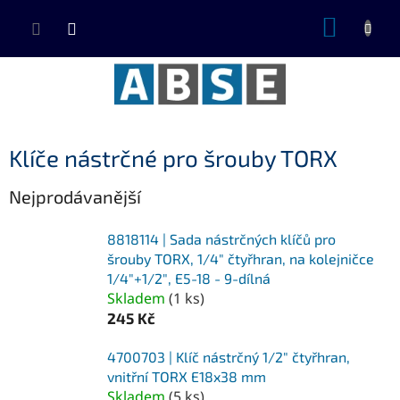
Přejít
NÁKUP
na
KOŠÍK
obsah
Klíče nástrčné pro šrouby TORX
Nejprodávanější
8818114 | Sada nástrčných klíčů pro
šrouby TORX, 1/4" čtyřhran, na kolejničce
1/4″+1/2″, E5-18 - 9-dílná
Skladem
(
1 ks
)
245 Kč
4700703 | Klíč nástrčný 1/2" čtyřhran,
vnitřní TORX E18x38 mm
Skladem
(
5 ks
)