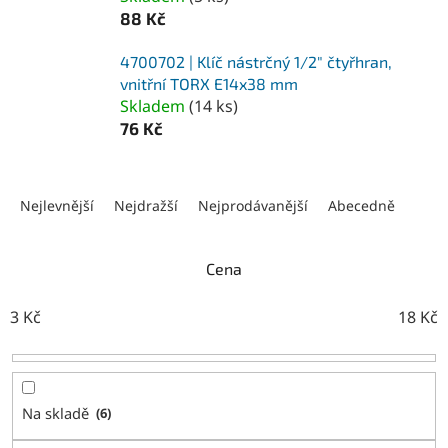
88 Kč
4700702 | Klíč nástrčný 1/2" čtyřhran,
vnitřní TORX E14x38 mm
Skladem
(
14 ks
)
76 Kč
Ř
a
Nejlevnější
Nejdražší
Nejprodávanější
Abecedně
z
e
n
Cena
í
p
3
Kč
18
Kč
r
o
d
u
Na skladě
6
k
t