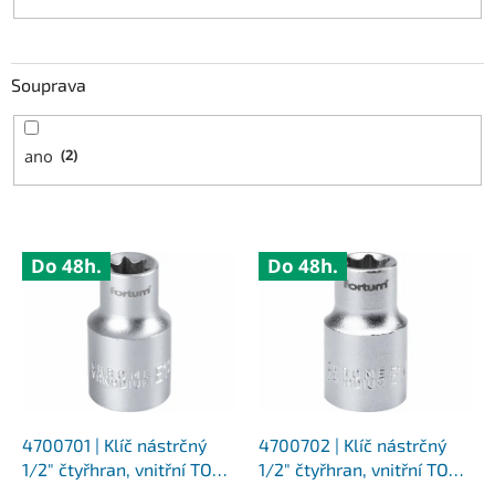
Souprava
ano
2
V
Do 48h.
Do 48h.
ý
p
i
s
p
r
o
d
4700701 | Klíč nástrčný
4700702 | Klíč nástrčný
u
1/2" čtyřhran, vnitřní TORX
1/2" čtyřhran, vnitřní TORX
k
E12x38 mm
E14x38 mm