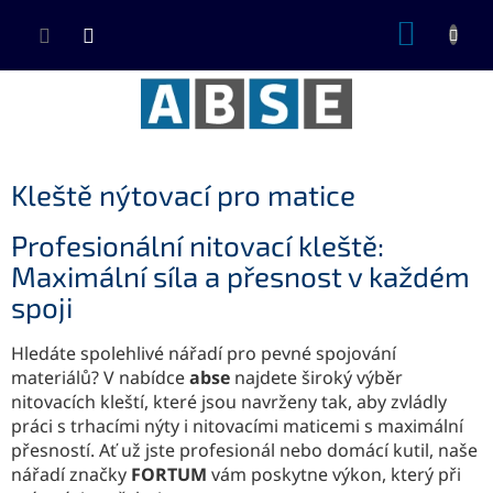
Přejít
NÁKUP
na
KOŠÍK
obsah
Kleště nýtovací pro matice
Profesionální nitovací kleště:
Maximální síla a přesnost v každém
spoji
Hledáte spolehlivé nářadí pro pevné spojování
materiálů? V nabídce
abse
najdete široký výběr
nitovacích kleští, které jsou navrženy tak, aby zvládly
práci s trhacími nýty i nitovacími maticemi s maximální
přesností. Ať už jste profesionál nebo domácí kutil, naše
nářadí značky
FORTUM
vám poskytne výkon, který při