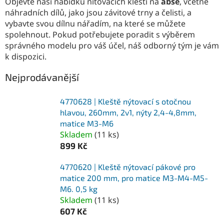
Objevte naši nabídku nitovacích kleští na
abse
, včetně
náhradních dílů, jako jsou závitové trny a čelisti, a
vybavte svou dílnu nářadím, na které se můžete
spolehnout. Pokud potřebujete poradit s výběrem
správného modelu pro váš účel, náš odborný tým je vám
k dispozici.
Nejprodávanější
4770628 | Kleště nýtovací s otočnou
hlavou, 260mm, 2v1, nýty 2,4-4,8mm,
matice M3-M6
Skladem
(
11 ks
)
899 Kč
4770620 | Kleště nýtovací pákové pro
matice 200 mm, pro matice M3-M4-M5-
M6. 0,5 kg
Skladem
(
11 ks
)
607 Kč