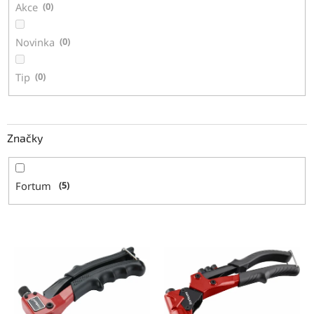
Akce
0
Novinka
0
Tip
0
Značky
Fortum
5
V
ý
p
i
s