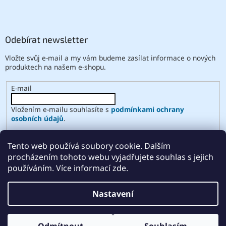
Odebírat newsletter
Vložte svůj e-mail a my vám budeme zasílat informace o nových
produktech na našem e-shopu.
E-mail
Vložením e-mailu souhlasíte s
podmínkami ochrany
osobních údajů
.
PŘIHLÁSIT SE
Tento web používá soubory cookie. Dalším
procházením tohoto webu vyjadřujete souhlas s jejich
používáním. Více informací zde.
Vytvořil Shoptet
Nastavení
Copyright 2026
ABSE
. Všechna práva vyhrazena.
Upravit