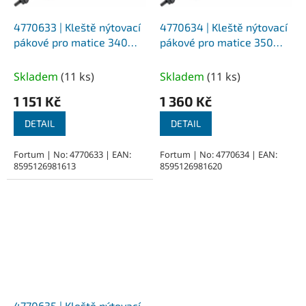
4770633 | Kleště nýtovací
4770634 | Kleště nýtovací
pákové pro matice 340
pákové pro matice 350
mm, pro matice M3-M4-
mm, pro matice M3-M4-
M6-M8-M10-M12
M6-M8-M10-M12
Skladem
(
11 ks
)
Skladem
(
11 ks
)
1 151 Kč
1 360 Kč
DETAIL
DETAIL
Fortum | No: 4770633 | EAN:
Fortum | No: 4770634 | EAN:
8595126981613
8595126981620
4770635 | Kleště nýtovací