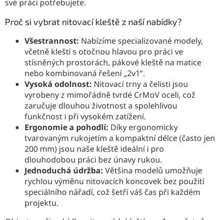
své práci potřebujete.
Proč si vybrat nitovací kleště z naší nabídky?
Všestrannost:
Nabízíme specializované modely,
včetně kleští s otočnou hlavou pro práci ve
stísněných prostorách, pákové kleště na matice
nebo kombinovaná řešení „2v1“.
Vysoká odolnost:
Nitovací trny a čelisti jsou
vyrobeny z mimořádně tvrdé CrMoV oceli, což
zaručuje dlouhou životnost a spolehlivou
funkčnost i při vysokém zatížení.
Ergonomie a pohodlí:
Díky ergonomicky
tvarovaným rukojetím a kompaktní délce (často jen
200 mm) jsou naše kleště ideální i pro
dlouhodobou práci bez únavy rukou.
Jednoduchá údržba:
Většina modelů umožňuje
rychlou výměnu nitovacích koncovek bez použití
speciálního nářadí, což šetří váš čas při každém
projektu.