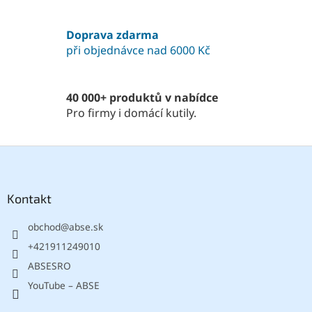
Doprava zdarma
při objednávce nad 6000 Kč
40 000+ produktů v nabídce
Pro firmy i domácí kutily.
Z
á
p
a
Kontakt
t
obchod
@
abse.sk
í
+421911249010
ABSESRO
YouTube – ABSE