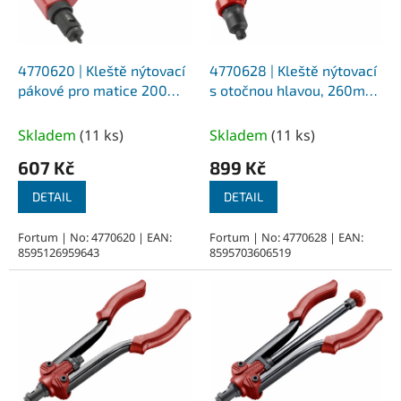
p
r
o
d
4770620 | Kleště nýtovací
4770628 | Kleště nýtovací
u
pákové pro matice 200
s otočnou hlavou, 260mm,
k
mm, pro matice M3-M4-
2v1, nýty 2,4-4,8mm,
t
M5-M6. 0,5 kg
matice M3-M6
Skladem
(
11 ks
)
Skladem
(
11 ks
)
ů
607 Kč
899 Kč
DETAIL
DETAIL
Fortum | No: 4770620 | EAN:
Fortum | No: 4770628 | EAN:
8595126959643
8595703606519