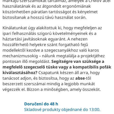
v
márkájú szerszámokat tartalmaz, amelyek a CrMoV acél
k
használatának és az átgondolt ergonómiának
y
köszönhetően páratlan tartósságot és kényelmet
v
biztosítanak a hosszú távú használat során.
ý
p
Kínálatunkat úgy alakítottuk ki, hogy megfeleljen az
i
ipari felhasználás szigorú követelményeinek és a
s
háztartási javításoknak egyaránt. A nehezen
u
hozzáférhető helyekre szánt forgatható fejű
modellektől kezdve a szegecsanyákhoz való karos
mechanizmusokig – nálunk megtalálja a projektjéhez
pontosan illő megoldást.
Segítségre van szüksége a
megfelelő szegecselő tüske vagy a kompatibilis pofák
kiválasztásához?
Csapatunk készen áll arra, hogy
tanácsot adjon, és biztosítsa, hogy az
abse
-től
beszerzett szerszámai mindig a legjobb munkát
végezzék el. Bízzon a minőségben, amely összeköt.
Doručení do 48 h
Skladové produkty objednané do 13:00.