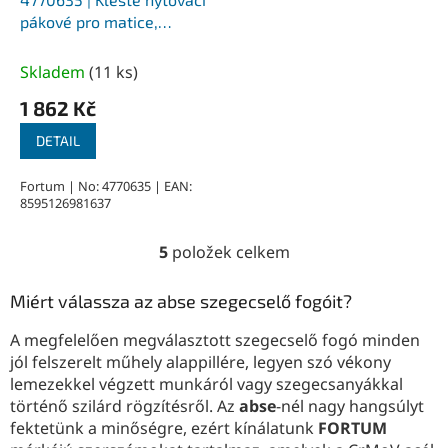
pákové pro matice,
samovysouvací 390 mm,
pro matice M3-M4-M6-
Skladem
(
11 ks
)
M8-M10-M12
1 862 Kč
DETAIL
Fortum | No: 4770635 | EAN:
8595126981637
5
položek celkem
O
v
l
Miért válassza az abse szegecselő fogóit?
á
d
A megfelelően megválasztott szegecselő fogó minden
a
jól felszerelt műhely alappillére, legyen szó vékony
c
lemezekkel végzett munkáról vagy szegecsanyákkal
í
történő szilárd rögzítésről. Az
abse
-nél nagy hangsúlyt
p
fektetünk a minőségre, ezért kínálatunk
FORTUM
r