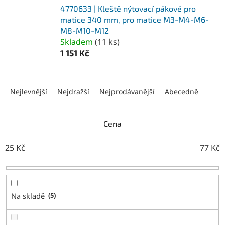
4770633 | Kleště nýtovací pákové pro
matice 340 mm, pro matice M3-M4-M6-
M8-M10-M12
Skladem
(
11 ks
)
1 151 Kč
Ř
a
Nejlevnější
Nejdražší
Nejprodávanější
Abecedně
z
e
n
Cena
í
p
25
Kč
77
Kč
r
o
d
u
Na skladě
5
k
t
ů