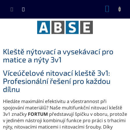
Přejít
NÁKUP
na
KOŠÍK
obsah
Kleště nýtovací a vysekávací pro
matice a nýty 3v1
Víceúčelové nitovací kleště 3v1:
Profesionální řešení pro každou
dílnu
Hledáte maximální efektivitu a všestrannost při
spojování materiálů? Naše multifunkční nitovací kleště
3v1 značky
FORTUM
představují špičku v oboru, protože
v jediném nástroji kombinují funkce pro práci s trhacími
nýty, nitovacími maticemi i nitovacími šrouby. Díky