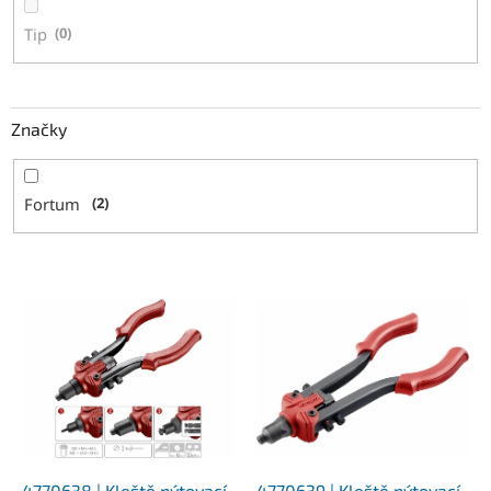
Tip
0
Značky
Fortum
2
V
ý
p
i
s
p
r
o
4770638 | Kleště nýtovací
4770639 | Kleště nýtovací