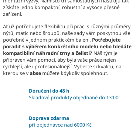
v
montážní výzvy. Namísto tří samostatných nástrojů tak
k
získáte jedno kompaktní, robustní a vysoce přesné
y
zařízení.
v
ý
Ať už potřebujete flexibilitu při práci s různými průměry
p
nýtů, matic nebo šroubů, naše sady vám poskytnou vše
i
potřebné v jednom praktickém balení.
Potřebujete
s
poradit s výběrem konkrétního modelu nebo hledáte
u
kompatibilní náhradní trny a čelisti?
Náš tým je
připraven vám pomoci, aby byla vaše práce nejen
rychlejší, ale i profesionálnější. Vyberte si kvalitu, na
kterou se v
abse
můžete kdykoliv spolehnout.
Doručení do 48 h
Skladové produkty objednané do 13:00.
Doprava zdarma
při objednávce nad 6000 Kč