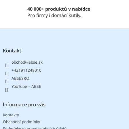
40 000+ produktů v nabídce
Pro firmy i domácí kutily.
Z
á
p
a
Kontakt
t
obchod
@
abse.sk
í
+421911249010
ABSESRO
YouTube – ABSE
Informace pro vás
Kontakty
Obchodní podmínky
Podmínky ochrany osobních údajů