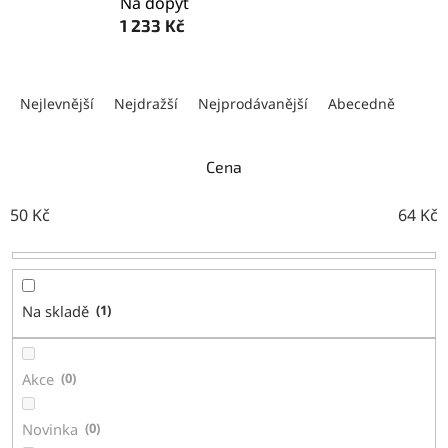
Na dopyt
1 233 Kč
Ř
a
Nejlevnější
Nejdražší
Nejprodávanější
Abecedně
z
e
n
Cena
í
p
50
Kč
64
Kč
r
o
d
u
Na skladě
1
k
t
ů
Akce
0
Novinka
0