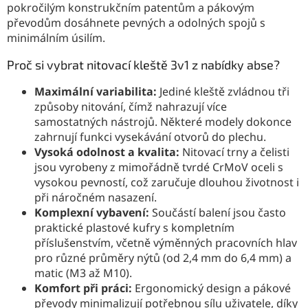
pokročilým konstrukčním patentům a pákovým
převodům dosáhnete pevných a odolných spojů s
minimálním úsilím.
Proč si vybrat nitovací kleště 3v1 z nabídky abse?
Maximální variabilita:
Jediné kleště zvládnou tři
způsoby nitování, čímž nahrazují více
samostatných nástrojů. Některé modely dokonce
zahrnují funkci vysekávání otvorů do plechu.
Vysoká odolnost a kvalita:
Nitovací trny a čelisti
jsou vyrobeny z mimořádně tvrdé CrMoV oceli s
vysokou pevností, což zaručuje dlouhou životnost i
při náročném nasazení.
Komplexní vybavení:
Součástí balení jsou často
praktické plastové kufry s kompletním
příslušenstvím, včetně výměnných pracovních hlav
pro různé průměry nýtů (od 2,4 mm do 6,4 mm) a
matic (M3 až M10).
Komfort při práci:
Ergonomický design a pákové
převody minimalizují potřebnou sílu uživatele, díky