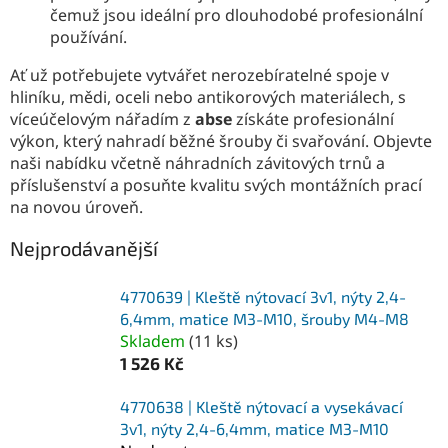
čemuž jsou ideální pro dlouhodobé profesionální
používání.
Ať už potřebujete vytvářet nerozebíratelné spoje v
hliníku, mědi, oceli nebo antikorových materiálech, s
víceúčelovým nářadím z
abse
získáte profesionální
výkon, který nahradí běžné šrouby či svařování. Objevte
naši nabídku včetně náhradních závitových trnů a
příslušenství a posuňte kvalitu svých montážních prací
na novou úroveň.
Nejprodávanější
4770639 | Kleště nýtovací 3v1, nýty 2,4-
6,4mm, matice M3-M10, šrouby M4-M8
Skladem
(
11 ks
)
1 526 Kč
4770638 | Kleště nýtovací a vysekávací
3v1, nýty 2,4-6,4mm, matice M3-M10