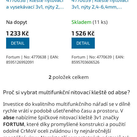
d
u
a vysekávací 3v1, nýty 2,4-
3v1, nýty 2,4-6,4mm,
k
6,4mm, matice M3-M10
matice M3-M10, šrouby
t
M4-M8
Na dopyt
Skladem
(
11 ks
)
ů
1 233 Kč
1 526 Kč
DETAIL
DETAIL
Fortum | No: 4770638 | EAN:
Fortum | No: 4770639 | EAN:
8595126992091
8595703606526
2
položek celkem
O
v
l
Proč si vybrat multifunkční nitovací kleště od abse?
á
d
Investice do kvalitního multifunkčního nářadí se v dílně
a
rychle vrátí v podobě ušetřeného času a prostoru. V
c
abse
nabízíme špičkové nitovací kleště 3v1 značky
í
FORTUM
, které díky promyšlené konstrukci a použití
p
odolné CrMoV oceli zvládnou i ty nejnáročnější
r