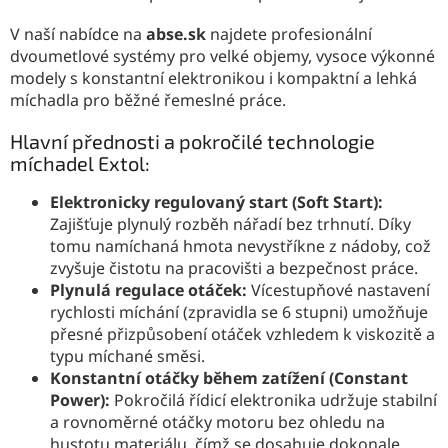
V naší nabídce na
abse.sk
najdete profesionální
dvoumetlové systémy pro velké objemy, vysoce výkonné
modely s konstantní elektronikou i kompaktní a lehká
míchadla pro běžné řemeslné práce.
Hlavní přednosti a pokročilé technologie
míchadel Extol:
Elektronicky regulovaný start (Soft Start):
Zajišťuje plynulý rozběh nářadí bez trhnutí. Díky
tomu namíchaná hmota nevystříkne z nádoby, což
zvyšuje čistotu na pracovišti a bezpečnost práce.
Plynulá regulace otáček:
Vícestupňové nastavení
rychlosti míchání (zpravidla se 6 stupni) umožňuje
přesné přizpůsobení otáček vzhledem k viskozitě a
typu míchané směsi.
Konstantní otáčky během zatížení (Constant
Power):
Pokročilá řídicí elektronika udržuje stabilní
a rovnoměrné otáčky motoru bez ohledu na
hustotu materiálu, čímž se dosahuje dokonale