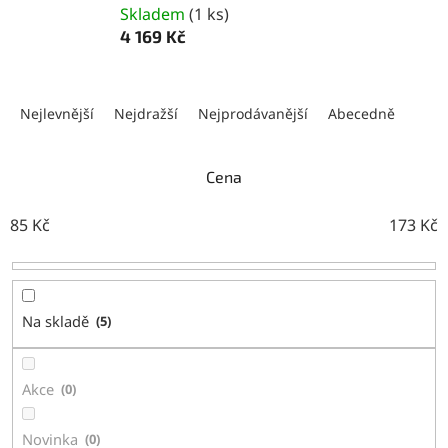
Skladem
(
1 ks
)
4 169 Kč
Ř
a
Nejlevnější
Nejdražší
Nejprodávanější
Abecedně
z
e
n
Cena
í
p
85
Kč
173
Kč
r
o
d
u
Na skladě
5
k
t
ů
Akce
0
Novinka
0