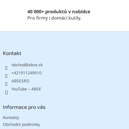
40 000+ produktů v nabídce
Pro firmy i domácí kutily.
Z
á
p
a
Kontakt
t
obchod
@
abse.sk
í
+421911249010
ABSESRO
YouTube – ABSE
Informace pro vás
Kontakty
Obchodní podmínky