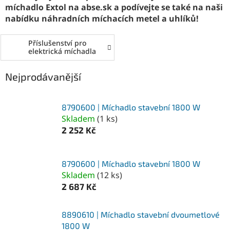
míchadlo Extol na abse.sk a podívejte se také na naši
nabídku náhradních míchacích metel a uhlíků!
Příslušenství pro
elektrická míchadla
Nejprodávanější
8790600 | Míchadlo stavební 1800 W
Skladem
(
1 ks
)
2 252 Kč
8790600 | Míchadlo stavební 1800 W
Skladem
(
12 ks
)
2 687 Kč
8890610 | Míchadlo stavební dvoumetlové
1800 W