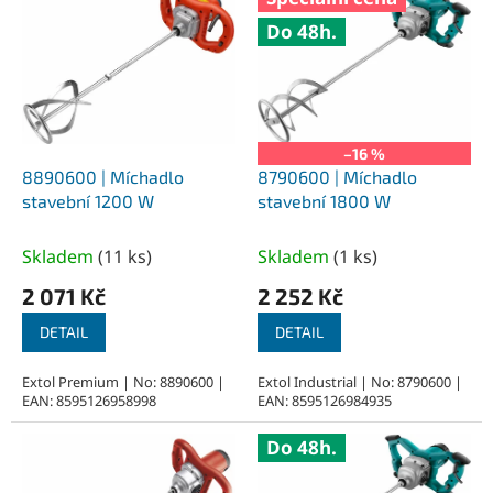
ý
Do 48h.
p
i
s
p
r
o
–16 %
d
8890600 | Míchadlo
8790600 | Míchadlo
u
stavební 1200 W
stavební 1800 W
k
t
Skladem
(
11 ks
)
Skladem
(
1 ks
)
ů
2 071 Kč
2 252 Kč
DETAIL
DETAIL
Extol Premium | No: 8890600 |
Extol Industrial | No: 8790600 |
EAN: 8595126958998
EAN: 8595126984935
Do 48h.