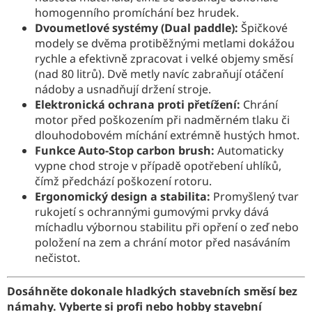
homogenního promíchání bez hrudek.
Dvoumetlové systémy (Dual paddle):
Špičkové
modely se dvěma protiběžnými metlami dokážou
rychle a efektivně zpracovat i velké objemy směsí
(nad 80 litrů). Dvě metly navíc zabraňují otáčení
nádoby a usnadňují držení stroje.
Elektronická ochrana proti přetížení:
Chrání
motor před poškozením při nadměrném tlaku či
dlouhodobovém míchání extrémně hustých hmot.
Funkce Auto-Stop carbon brush:
Automaticky
vypne chod stroje v případě opotřebení uhlíků,
čímž předchází poškození rotoru.
Ergonomický design a stabilita:
Promyšlený tvar
rukojetí s ochrannými gumovými prvky dává
míchadlu výbornou stabilitu při opření o zeď nebo
položení na zem a chrání motor před nasáváním
nečistot.
Dosáhněte dokonale hladkých stavebních směsí bez
námahy. Vyberte si profi nebo hobby stavební