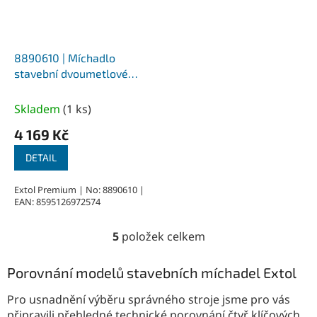
8890610 | Míchadlo
stavební dvoumetlové
1800 W
Skladem
(
1 ks
)
4 169 Kč
DETAIL
Extol Premium | No: 8890610 |
EAN: 8595126972574
5
položek celkem
O
v
l
Porovnání modelů stavebních míchadel Extol
á
d
Pro usnadnění výběru správného stroje jsme pro vás
a
připravili přehledné technické porovnání čtyř klíčových