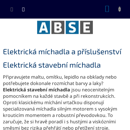
Přejít
NÁKUP
na
KOŠÍK
obsah
Elektrická míchadla a příslušenství
Elektrická stavební míchadla
Připravujete maltu, omítku, lepidlo na obklady nebo
potřebujete dokonale rozmíchat barvy a laky?
Elektrická stavební míchadla
jsou neocenitelným
pomocníkem na každé stavbě a při rekonstrukcích.
Oproti klasickému míchání vrtačkou disponují
specializovaná míchadla silným motorem s vysokým
krouticím momentem a robustní převodovkou. To
zaručuje, že si hravě poradí i s hustými a viskózními
směsmi bez rizika přehřátí nebo přetížení stroje.