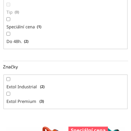
Tip
0
Speciální cena
1
Do 48h.
2
Značky
Extol Industrial
2
Extol Premium
3
V
Speciální cena