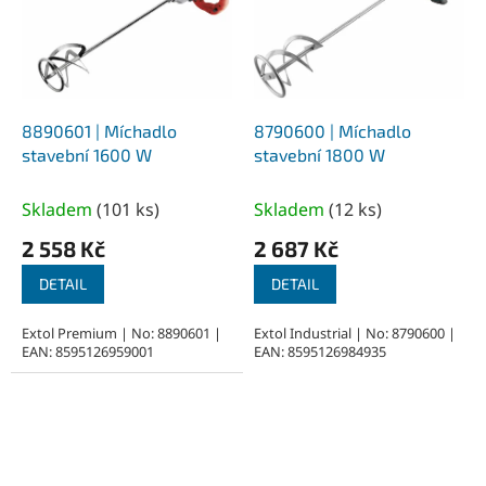
8890601 | Míchadlo
8790600 | Míchadlo
stavební 1600 W
stavební 1800 W
Skladem
(
101 ks
)
Skladem
(
12 ks
)
2 558 Kč
2 687 Kč
DETAIL
DETAIL
Extol Premium | No: 8890601 |
Extol Industrial | No: 8790600 |
EAN: 8595126959001
EAN: 8595126984935