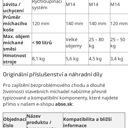
Rychloupínací
závitu /
M14
M14
M14
systém
uchycení
Průměr
míchacího
120 mm
140 mm
140 mm
120 mm
koše
Max. objem
Velké
25 – 80
25 – 50
míchané
< 90 litrů
objemy
kg
kg
směsi
Hmotnost
8,1 kg
5,6 kg
4,5 kg
3,4 kg
stroje
Originální příslušenství a náhradní díly
Pro zajištění bezproblémového chodu a dlouhé
životnosti stavebních míchadel nabízíme přesně
typizované a kompatibilní komponenty, které najdete
přímo v našem e-shopu
abse.sk
:
Název
Objednací
Kompatibilita a bližší
produktu /
číslo
informace