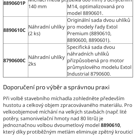
8890601P
140 mm
M14, optimalizovaná pro
model 8890601.
Originální sada dvou uhlíků
Náhradní uhlíky
pro modely řady Extol
8890610C
(2 ks)
Premium (8890610,
8890600, 8890601).
Specifická sada dvou
náhradních uhlíků
Náhradní uhlíky
8790600C
přizpůsobená pro motor
2ks
průmyslového modelu Extol
Industrial 8790600.
Doporučení pro výběr a správnou praxi
Při volbě stavebního míchadla zohledněte především
hustotu a celkový objem zpracovávaného materiálu. Pro
velkoobjemové míchání na velkých stavbách (např. lité
potěry, samonivelační hmoty nad 80 litrů) je
jednoznačnou volbou dvoumetlový model
8890610
,
který díky protiběžným metlám eliminuje zpětný krouticí