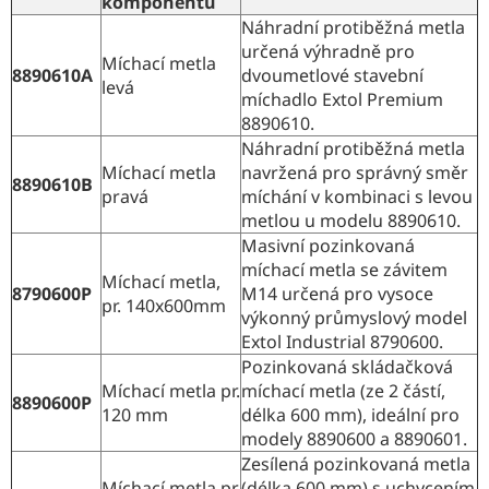
komponentu
Náhradní protiběžná metla
určená výhradně pro
Míchací metla
8890610A
dvoumetlové stavební
levá
míchadlo Extol Premium
8890610.
Náhradní protiběžná metla
Míchací metla
navržená pro správný směr
8890610B
pravá
míchání v kombinaci s levou
metlou u modelu 8890610.
Masivní pozinkovaná
míchací metla se závitem
Míchací metla,
8790600P
M14 určená pro vysoce
pr. 140x600mm
výkonný průmyslový model
Extol Industrial 8790600.
Pozinkovaná skládačková
Míchací metla pr.
míchací metla (ze 2 částí,
8890600P
120 mm
délka 600 mm), ideální pro
modely 8890600 a 8890601.
Zesílená pozinkovaná metla
Míchací metla pr.
(délka 600 mm) s uchycením