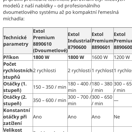
c
modelů z naší nabídky – od profesionálního
í
dvoumetlového systému až po kompaktní řemeslná
p
míchadla:
r
v
k
Extol
Extol
Extol
Extol
y
Technické
Premium
Industrial
Premium
Premi
v
parametry
8890610
ý
8790600
8890601
889060
(Dvoumetlové)
p
Příkon
1800 W
1800 W
1600 W
1200 W
i
s
Počet
u
rychlostních
2 rychlosti
2 rychlosti
1 rychlost
1 rychlo
stupňů
Otáčky (1.
180 – 400 /
180 – 380
300 – 6
150 – 350 / min
stupeň)
min
/ min
/ min
Otáčky (2.
300 – 700 /
300 – 650
350 – 600 / min
—
stupeň)
min
/ min
Konstantní
otáčky při
Ano
Ano
Ano
Ne
zatížení
Velikost