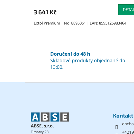
hodnocení
produktu
DETAI
3 641 Kč
je
5,0
Extol Premium | No: 8895061 | EAN: 8595126983464
z
5
hvězdiček.
Doručení do 48 h
Skladové produkty objednané do
13:00.
Z
á
p
a
t
Kontakt
í
obcho
ABSE, s.r.o.
+4219
Timravy 23