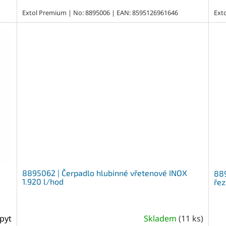
Extol Premium | No: 8895006 | EAN: 8595126961646
Ext
8895062 | Čerpadlo hlubinné vřetenové INOX
889
1.920 l/hod
řez
pyt
Skladem
(
11 ks
)
Průměrné