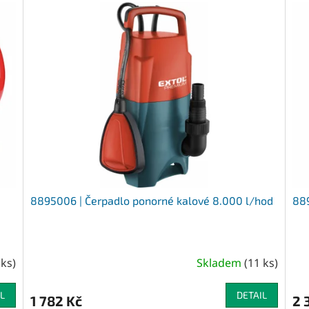
8895006 | Čerpadlo ponorné kalové 8.000 l/hod
889
 ks
)
Skladem
(
11 ks
)
L
DETAIL
1 782 Kč
2 