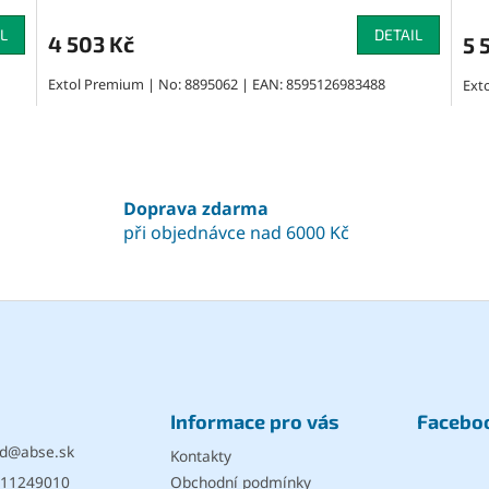
hodnocení
produktu
L
DETAIL
4 503 Kč
5 
je
5,0
Extol Premium | No: 8895062 | EAN: 8595126983488
Ext
z
5
O
v
hvězdiček.
l
á
Doprava zdarma
d
při objednávce nad 6000 Kč
a
c
í
p
r
v
k
y
v
Informace pro vás
Facebo
ý
p
d
@
abse.sk
Kontakty
i
11249010
Obchodní podmínky
s