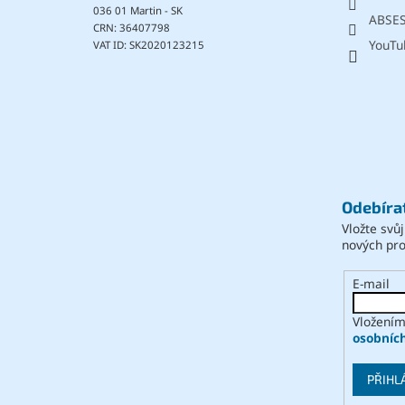
036 01 Martin - SK
ABSE
CRN: 36407798
YouTu
VAT ID: SK2020123215
Odebíra
Vložte svů
nových pr
E-mail
Vložením
osobníc
PŘIHL