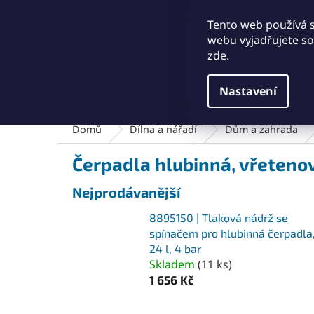
Přejít
+421911249010
obchod@abse.sk
na
Tento web používá 
obsah
webu vyjadřujete sou
zde.
Nastavení
Brusný a leštící materiál
Čištění a kartáče
Domů
Dílna a nářadí
Dům a zahrada
Čerpadla hlubinná, vřeteno
Nejprodávanější
8895150 | Tlaková nádrž se
spínačem pro hlubinná čerpadla
24 l, 4 bar
Skladem
(
11 ks
)
1 656 Kč