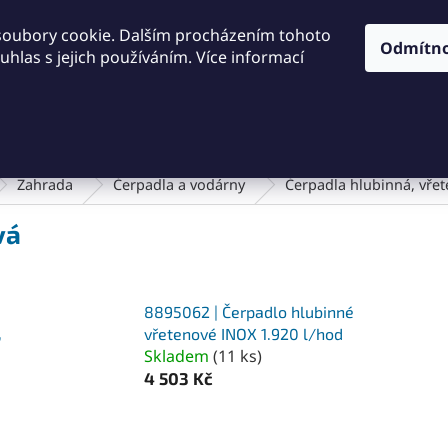
KONTAKTY
OBCHODNÍ PODMÍNKY
PODMÍNKY OCHRA
soubory cookie. Dalším procházením tohoto
Odmítn
hlas s jejich používáním. Více informací
HLEDAT
Dílna a nářadí
Frézování
Měřidla
Řezání a řezán
Zahrada
Čerpadla a vodárny
Čerpadla hlubinná, vře
vá
8895062 | Čerpadlo hlubinné
,
vřetenové INOX 1.920 l/hod
Skladem
(
11 ks
)
4 503 Kč