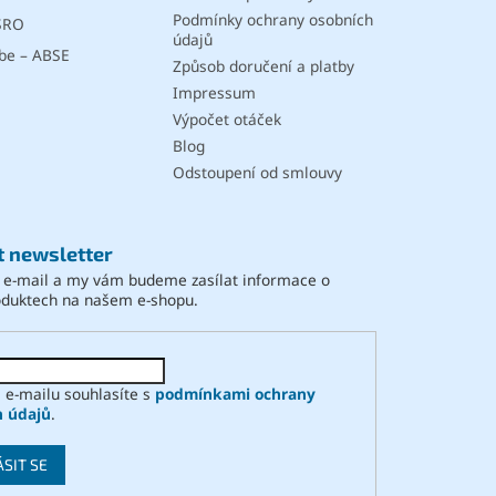
u
Podmínky ochrany osobních
SRO
údajů
be – ABSE
Způsob doručení a platby
Impressum
Výpočet otáček
Blog
Odstoupení od smlouvy
t newsletter
j e-mail a my vám budeme zasílat informace o
oduktech na našem e-shopu.
 e-mailu souhlasíte s
podmínkami ochrany
h údajů
.
ÁSIT SE