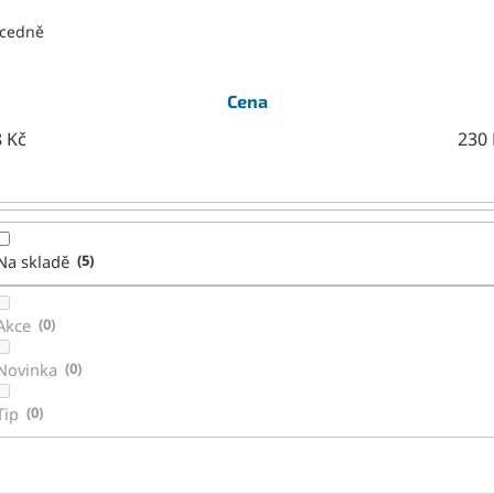
cedně
Cena
8
Kč
230
Na skladě
5
Akce
0
Novinka
0
Tip
0