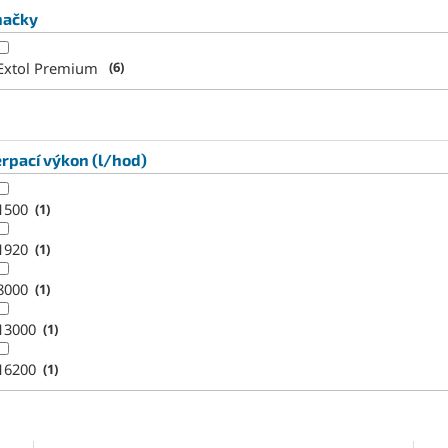
načky
Extol Premium
6
rpací výkon (l/hod)
1500
1
1920
1
8000
1
13000
1
16200
1