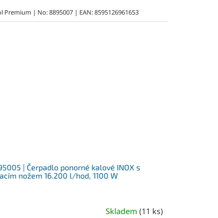
ol Premium | No: 8895007 | EAN: 8595126961653
5005 | Čerpadlo ponorné kalové INOX s
acím nožem 16.200 l/hod, 1100 W
Skladem
(
11 ks
)