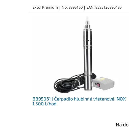
Extol Premium | No: 8895150 | EAN: 8595126990486
8895061 | Čerpadlo hlubinné vřetenové INOX
1.500 l/hod
Na do
Průměrné