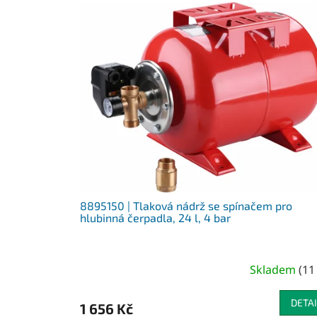
V
ý
p
i
s
p
r
o
d
u
k
t
ů
8895150 | Tlaková nádrž se spínačem pro
hlubinná čerpadla, 24 l, 4 bar
Skladem
(
11
DETAI
1 656 Kč