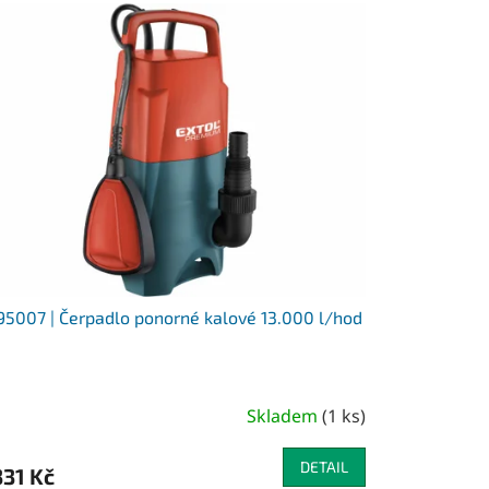
5007 | Čerpadlo ponorné kalové 13.000 l/hod
Skladem
(
1 ks
)
DETAIL
331 Kč